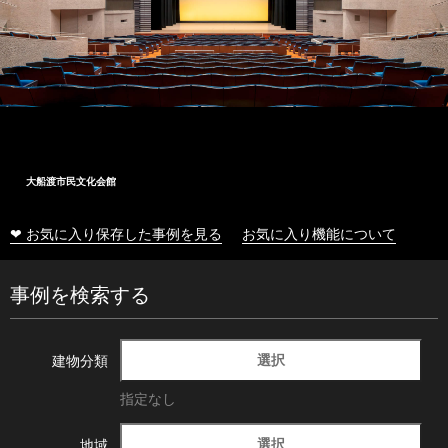
大船渡市民文化会館
❤ お気に入り保存した事例を見る
お気に入り機能について
事例を検索する
選択
建物分類
指定なし
選択
地域