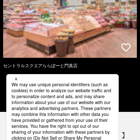
セントラルスクエアららぽーと門真店
1
2
3
4
5
パナソニックの電気設備 SNSアカウント