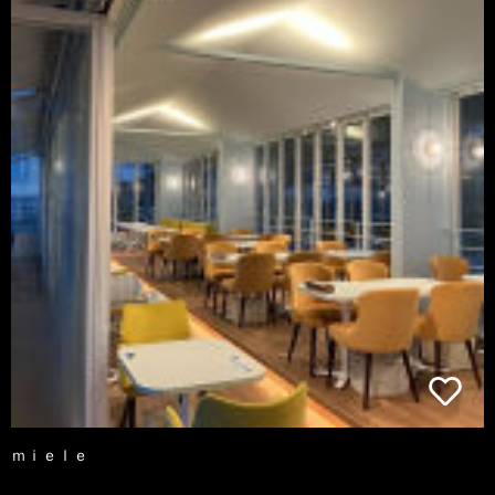
ｍｉｅｌｅ