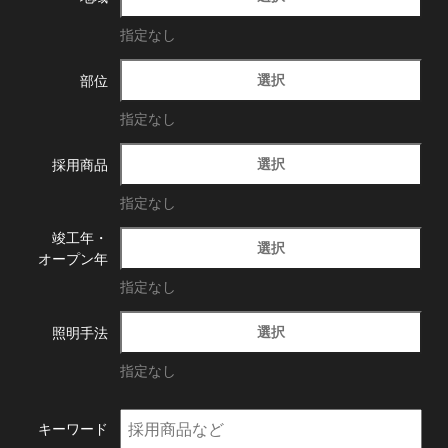
指定なし
選択
部位
指定なし
選択
採用商品
指定なし
竣工年・
選択
オープン年
指定なし
選択
照明手法
指定なし
キーワード