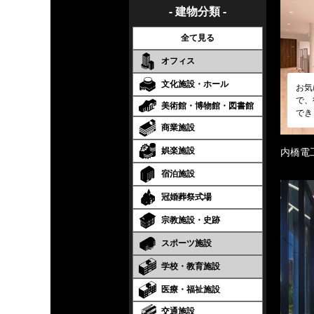
- 建物分類 -
全て見る
オフィス
文化施設・ホール
お気
で、
美術館・博物館・図書館
でき
商業施設
娯楽施設
内橋電
宿泊施設
冠婚葬祭式場
宗教施設・史跡
スポーツ施設
学校・教育施設
医療・福祉施設
交通施設