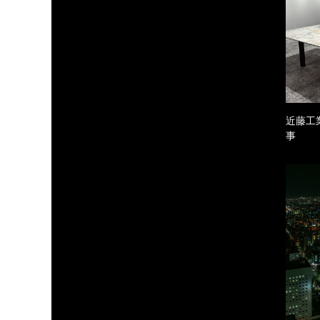
近藤工
事