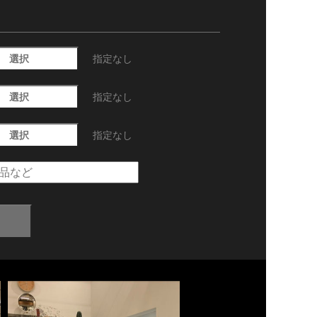
選択
指定なし
選択
指定なし
選択
指定なし