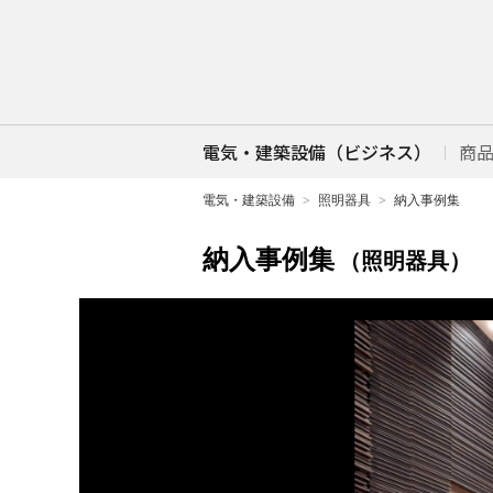
電気・建築設備（ビジネス）
商
電気・建築設備
照明器具
納入事例集
納入事例集
（照明器具）