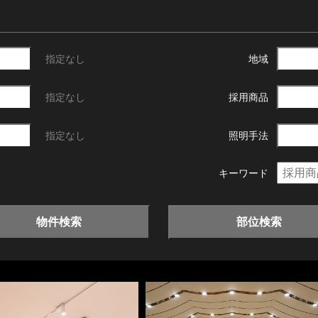
指定なし
地域
指定なし
採用商品
指定なし
照明手法
キーワード
物件検索
部位検索