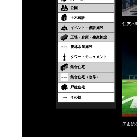
公園
土木施設
住友不
イベント・仮設施設
工場・倉庫・生産施設
農林水産施設
タワー・モニュメント
集合住宅
集合住宅（改修）
戸建住宅
その他
国市浜