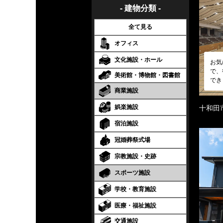
- 建物分類 -
全て見る
オフィス
文化施設・ホール
お気
で、
美術館・博物館・図書館
でき
商業施設
娯楽施設
十和田
宿泊施設
冠婚葬祭式場
宗教施設・史跡
スポーツ施設
学校・教育施設
医療・福祉施設
交通施設