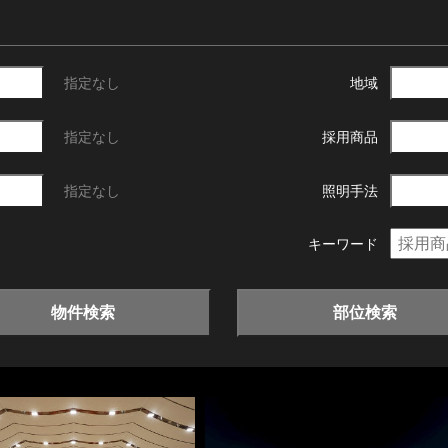
指定なし
地域
指定なし
採用商品
指定なし
照明手法
キーワード
物件検索
部位検索