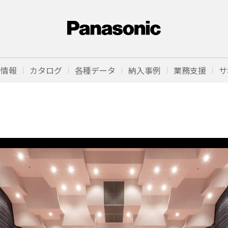
品情報
カタログ
各種データ
納入事例
業務支援
サ