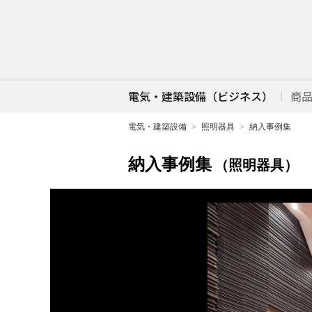
電気・建築設備（ビジネス）
商
電気・建築設備
照明器具
納入事例集
納入事例集
（照明器具）