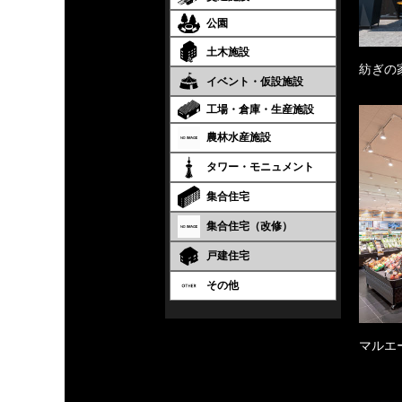
公園
土木施設
紡ぎの
イベント・仮設施設
工場・倉庫・生産施設
農林水産施設
タワー・モニュメント
集合住宅
集合住宅（改修）
戸建住宅
その他
マルエ