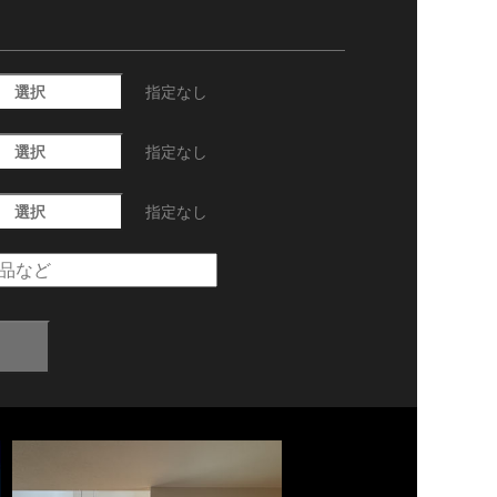
選択
指定なし
選択
指定なし
選択
指定なし