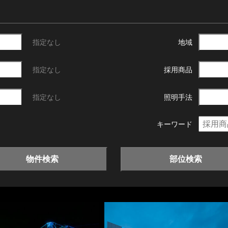
指定なし
地域
指定なし
採用商品
指定なし
照明手法
キーワード
物件検索
部位検索