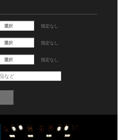
選択
指定なし
選択
指定なし
選択
指定なし