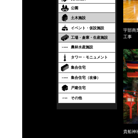
公園
土木施設
イベント・仮設施設
宇部商
工事
工場・倉庫・生産施設
農林水産施設
タワー・モニュメント
集合住宅
集合住宅（改修）
戸建住宅
その他
貴船神