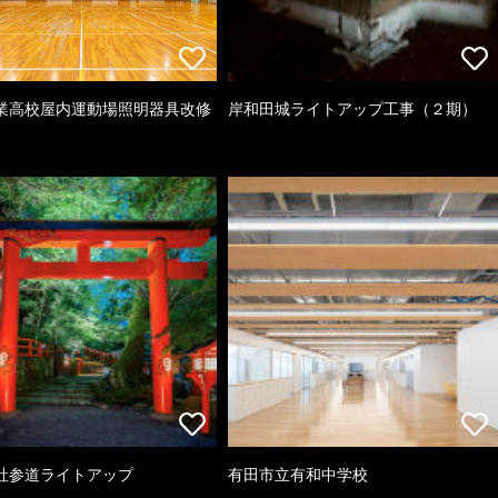
業高校屋内運動場照明器具改修
岸和田城ライトアップ工事（２期）
社参道ライトアップ
有田市立有和中学校