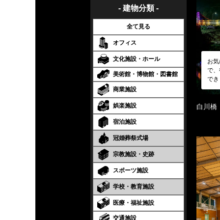
- 建物分類 -
全て見る
オフィス
文化施設・ホール
お気
で、
美術館・博物館・図書館
でき
商業施設
娯楽施設
白川橋
宿泊施設
冠婚葬祭式場
宗教施設・史跡
スポーツ施設
学校・教育施設
医療・福祉施設
交通施設