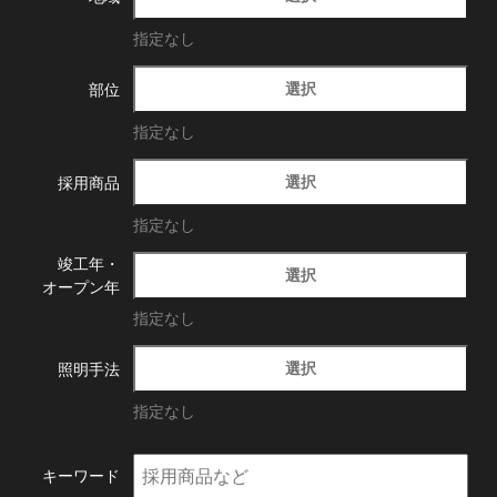
指定なし
選択
部位
指定なし
選択
採用商品
指定なし
竣工年・
選択
オープン年
指定なし
選択
照明手法
指定なし
キーワード