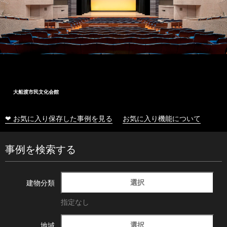
大船渡市民文化会館
❤ お気に入り保存した事例を見る
お気に入り機能について
事例を検索する
選択
建物分類
指定なし
選択
地域