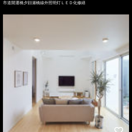
市道開運橋夕顔瀬橋線外照明灯ＬＥＤ化修繕