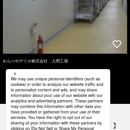
わらべやデリカ株式会社 入間工場
1
2
3
4
5
パナソニックの電気設備 SNSアカウント