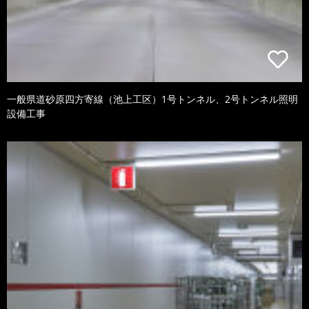
一般県道砂原四方寄線（池上工区）1号トンネル、2号トンネル照明
設備工事