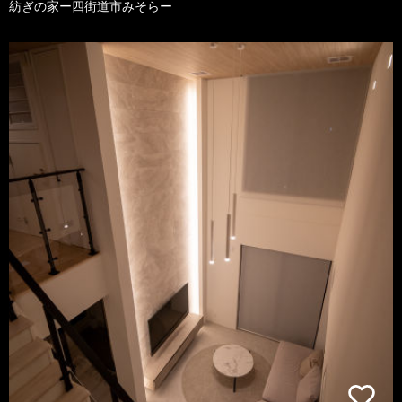
紡ぎの家ー四街道市みそらー