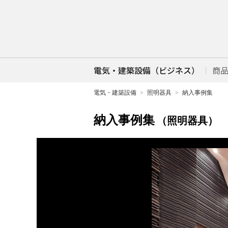
電気・建築設備（ビジネス）
商
電気・建築設備
照明器具
納入事例集
納入事例集
（照明器具）