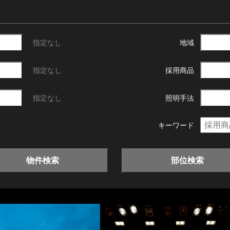
指定なし
地域
指定なし
採用商品
指定なし
照明手法
キーワード
物件検索
部位検索