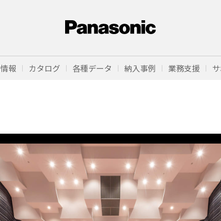
品情報
カタログ
各種データ
納入事例
業務支援
サ