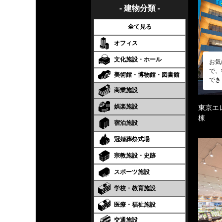
- 建物分類 -
全て見る
オフィス
文化施設・ホール
お気
で、
美術館・博物館・図書館
でき
商業施設
娯楽施設
東京エ
棟
宿泊施設
冠婚葬祭式場
宗教施設・史跡
スポーツ施設
学校・教育施設
医療・福祉施設
交通施設