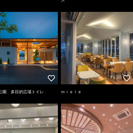
公園 多目的広場トイレ
ｍｉｅｌｅ