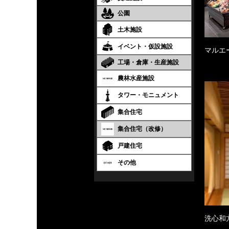
公園
土木施設
イベント・仮設施設
マルエ
工場・倉庫・生産施設
農林水産施設
タワー・モニュメント
集合住宅
集合住宅（改修）
戸建住宅
その他
洗心和