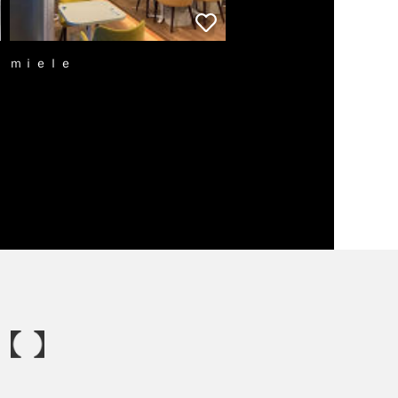
ｍｉｅｌｅ