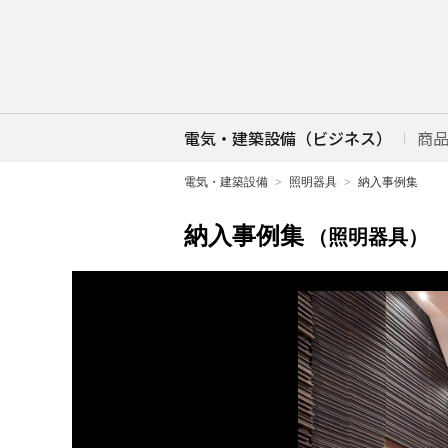
電気・建築設備（ビジネス）
商
電気・建築設備
照明器具
納入事例集
納入事例集
（照明器具）