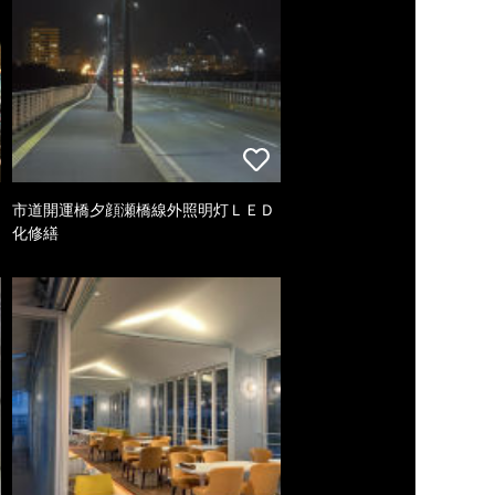
市道開運橋夕顔瀬橋線外照明灯ＬＥＤ
化修繕