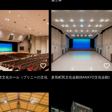
市文化ホール（プリニーの文化
多気町民文化会館(BANKYO文化会館)
）