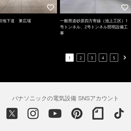
前地下道 東広場
一般県道砂原四方寄線（池上工区）1
号トンネル、2号トンネル照明設備工
事
1
2
3
4
5
パナソニックの電気設備 SNSアカウント