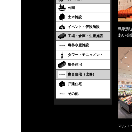
公園
土木施設
イベント・仮設施設
鳥取県
あい会
工場・倉庫・生産施設
農林水産施設
タワー・モニュメント
集合住宅
集合住宅（改修）
戸建住宅
その他
マルエ