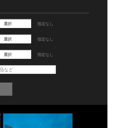
選択
指定なし
選択
指定なし
選択
指定なし