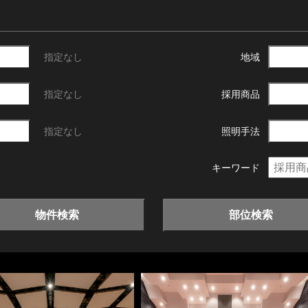
指定なし
地域
指定なし
採用商品
指定なし
照明手法
キーワード
物件検索
部位検索