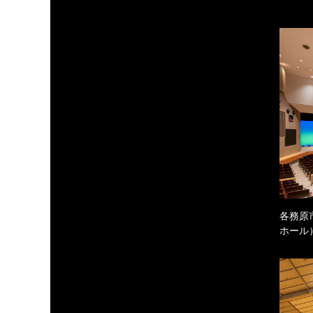
各務原
ホール