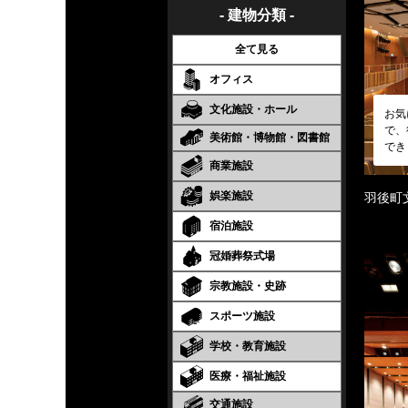
- 建物分類 -
全て見る
オフィス
文化施設・ホール
お気
で、
美術館・博物館・図書館
でき
商業施設
娯楽施設
羽後町
宿泊施設
冠婚葬祭式場
宗教施設・史跡
スポーツ施設
学校・教育施設
医療・福祉施設
交通施設