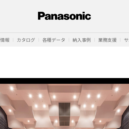
品情報
カタログ
各種データ
納入事例
業務支援
サ