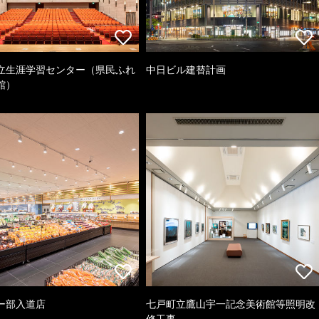
立生涯学習センター（県民ふれ
中日ビル建替計画
館）
ー部入道店
七戸町立鷹山宇一記念美術館等照明改
修工事