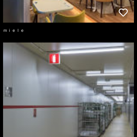
ｍｉｅｌｅ