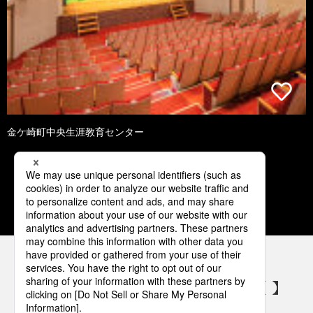
金ケ崎町中央生涯教育センター
1
2
3
4
5
パナソニックの電気設備 SNSアカウント