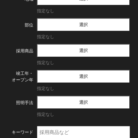
指定なし
選択
部位
指定なし
選択
採用商品
指定なし
竣工年・
選択
オープン年
指定なし
選択
照明手法
指定なし
キーワード