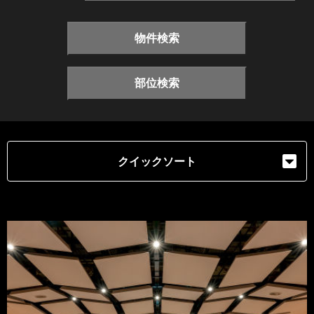
物件検索
部位検索
クイックソート