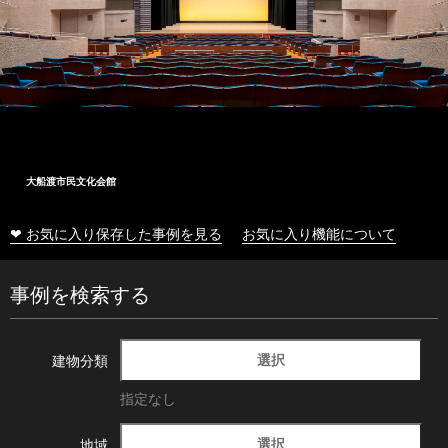
大船渡市民文化会館
❤ お気に入り保存した事例を見る
お気に入り機能について
事例を検索する
選択
建物分類
指定なし
選択
地域