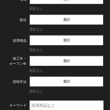
指定なし
選択
部位
指定なし
選択
採用商品
指定なし
竣工年・
選択
オープン年
指定なし
選択
照明手法
指定なし
キーワード