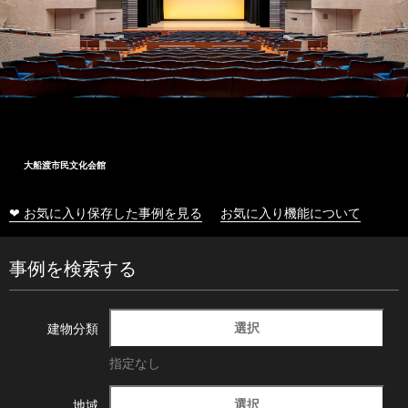
大船渡市民文化会館
❤ お気に入り保存した事例を見る
お気に入り機能について
事例を検索する
選択
建物分類
指定なし
選択
地域