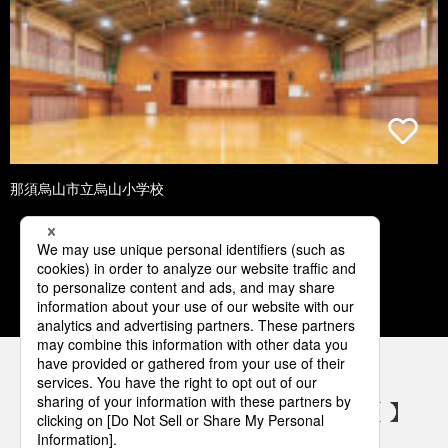
那須烏山市立烏山小学校
1
2
3
4
5
パナソニックの電気設備 SNSアカウント