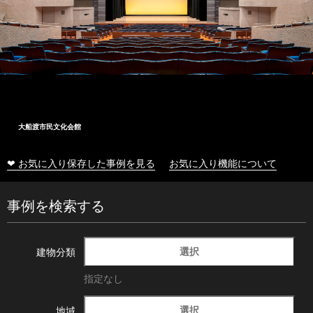
大船渡市民文化会館
❤ お気に入り保存した事例を見る
お気に入り機能について
事例を検索する
選択
建物分類
指定なし
選択
地域