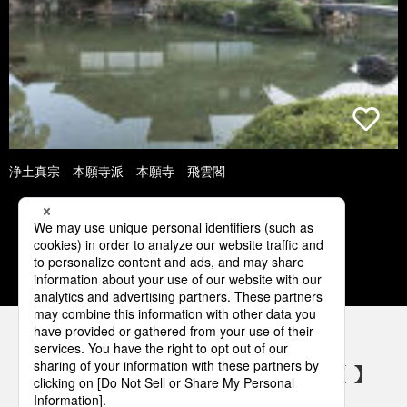
浄土真宗 本願寺派 本願寺 飛雲閣
3
4
5
6
7
パナソニックの電気設備 SNSアカウント