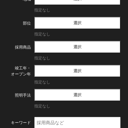
指定なし
選択
部位
指定なし
選択
採用商品
指定なし
竣工年・
選択
オープン年
指定なし
選択
照明手法
指定なし
キーワード