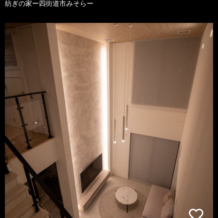
紡ぎの家ー四街道市みそらー