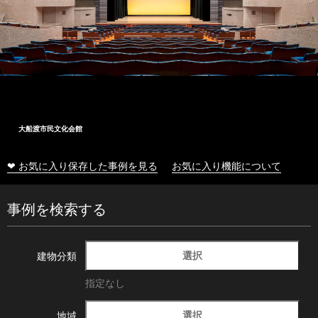
大船渡市民文化会館
❤ お気に入り保存した事例を見る
お気に入り機能について
事例を検索する
選択
建物分類
指定なし
選択
地域