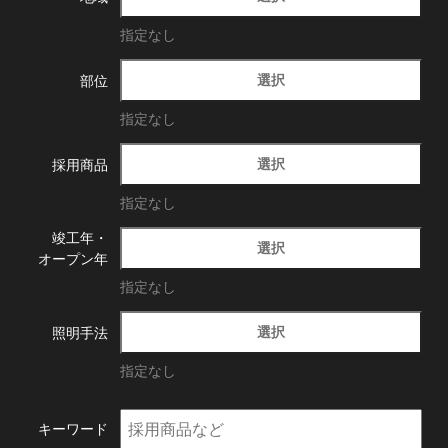
指定なし
選択
部位
指定なし
選択
採用商品
指定なし
竣工年・
選択
オープン年
指定なし
選択
照明手法
指定なし
キーワード