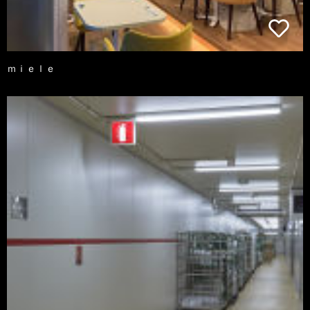
ｍｉｅｌｅ