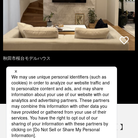
秋田市桜台モデルハウス
1
2
3
4
5
パナソニックの電気設備 SNSアカウント