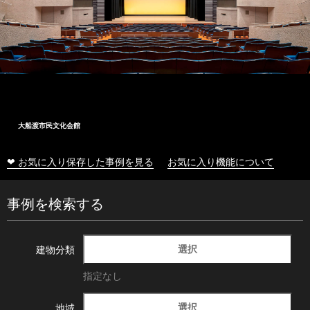
大船渡市民文化会館
❤ お気に入り保存した事例を見る
お気に入り機能について
事例を検索する
選択
建物分類
指定なし
選択
地域