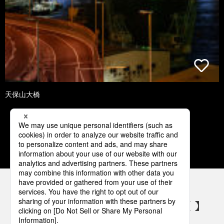
天保山大橋
1
2
3
4
5
パナソニックの電気設備 SNSアカウント