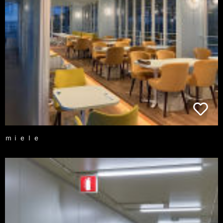
ｍｉｅｌｅ