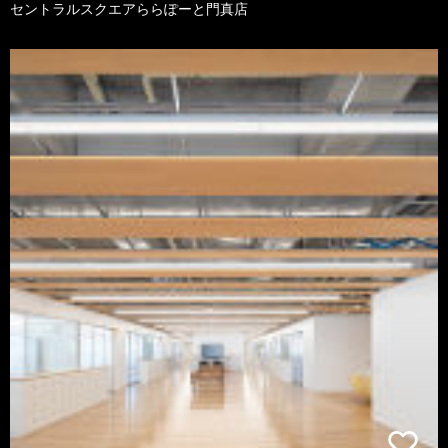
セントラルスクエアららぽーと門真店