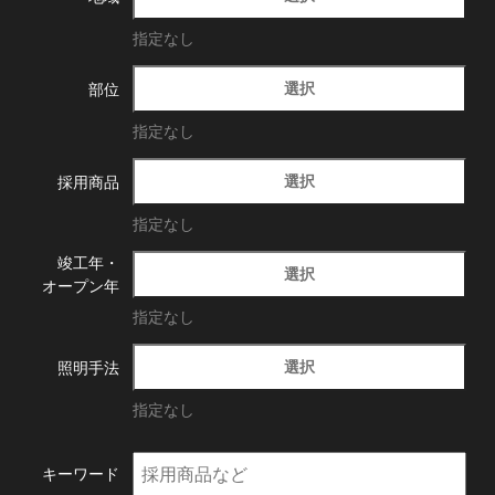
指定なし
選択
部位
指定なし
選択
採用商品
指定なし
竣工年・
選択
オープン年
指定なし
選択
照明手法
指定なし
キーワード