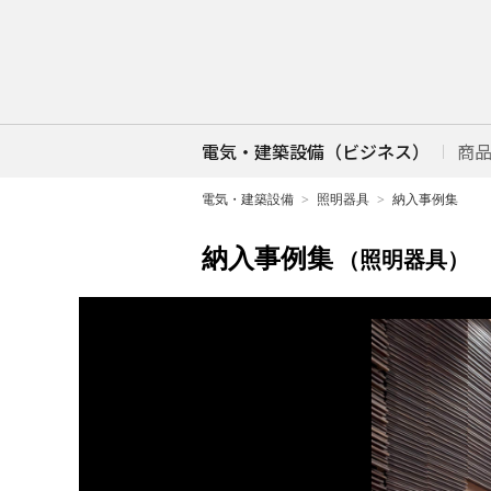
電気・建築設備（ビジネス）
商
電気・建築設備
照明器具
納入事例集
納入事例集
（照明器具）