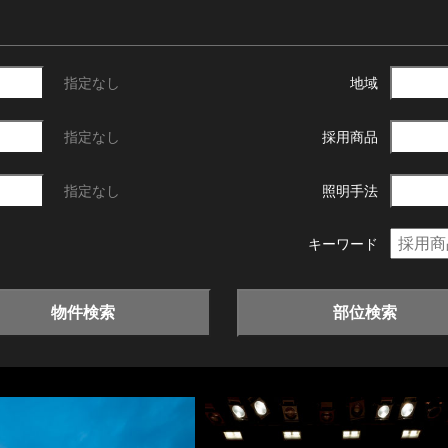
指定なし
地域
指定なし
採用商品
指定なし
照明手法
キーワード
物件検索
部位検索