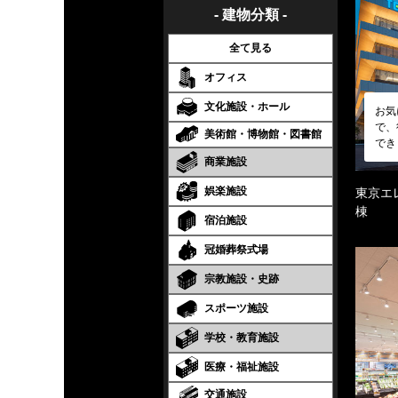
- 建物分類 -
全て見る
オフィス
文化施設・ホール
お気
で、
美術館・博物館・図書館
でき
商業施設
娯楽施設
東京エ
棟
宿泊施設
冠婚葬祭式場
宗教施設・史跡
スポーツ施設
学校・教育施設
医療・福祉施設
交通施設