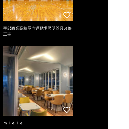
宇部商業高校屋内運動場照明器具改修
工事
ｍｉｅｌｅ