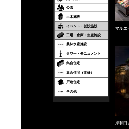
公園
土木施設
イベント・仮設施設
マルエ
工場・倉庫・生産施設
農林水産施設
タワー・モニュメント
集合住宅
集合住宅（改修）
戸建住宅
その他
岸和田