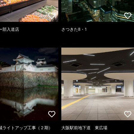
ー部入道店
さつきた8・1
城ライトアップ工事（２期）
大阪駅前地下道 東広場