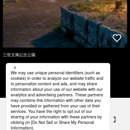
三哲文庫記念公園
1
2
3
4
5
パナソニックの電気設備 SNSアカウント