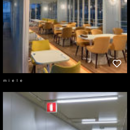
ｍｉｅｌｅ