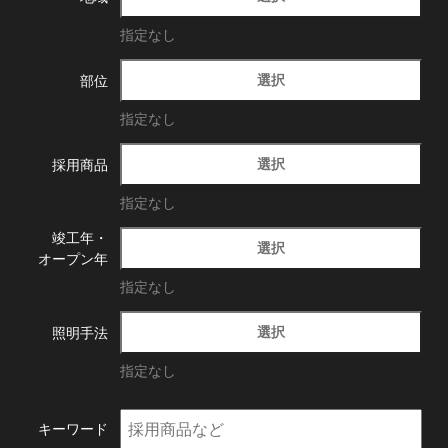
指定なし
選択
部位
指定なし
選択
採用商品
指定なし
竣工年・
選択
オープン年
指定なし
選択
照明手法
指定なし
キーワード