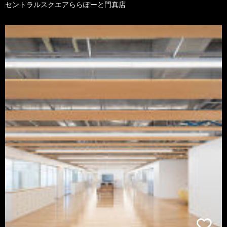
セントラルスクエアららぽーと門真店