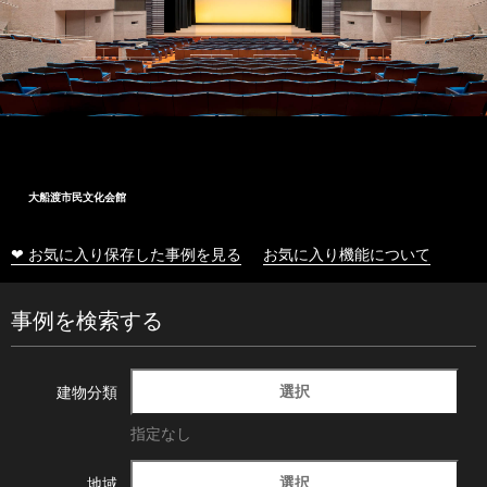
大船渡市民文化会館
❤ お気に入り保存した事例を見る
お気に入り機能について
事例を検索する
選択
建物分類
指定なし
選択
地域