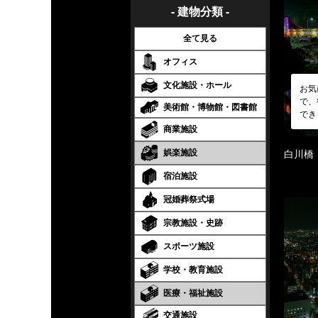
- 建物分類 -
全て見る
オフィス
文化施設・ホール
お気
で、
美術館・博物館・図書館
でき
商業施設
娯楽施設
白川橋
宿泊施設
冠婚葬祭式場
宗教施設・史跡
スポーツ施設
学校・教育施設
医療・福祉施設
交通施設