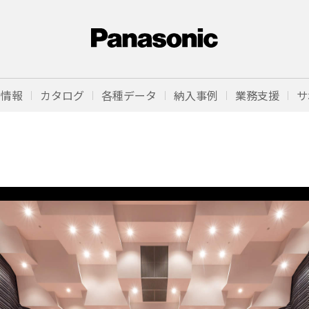
品情報
カタログ
各種データ
納入事例
業務支援
サ