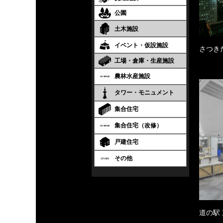
公園
土木施設
イベント・仮設施設
さつき
工場・倉庫・生産施設
農林水産施設
タワー・モニュメント
集合住宅
集合住宅（改修）
戸建住宅
その他
道の駅