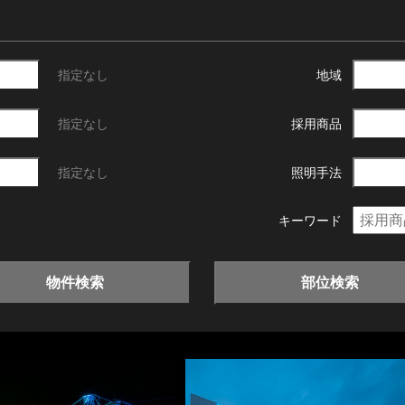
指定なし
地域
指定なし
採用商品
指定なし
照明手法
キーワード
物件検索
部位検索