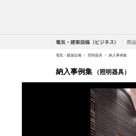
電気・建築設備（ビジネス）
商
電気・建築設備
照明器具
納入事例集
納入事例集
（照明器具）