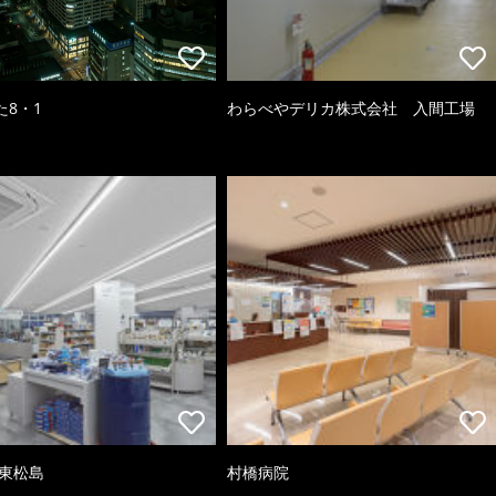
た8・1
わらべやデリカ株式会社 入間工場
 東松島
村橋病院