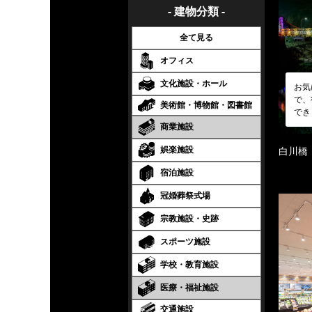
- 建物分類 -
全て見る
オフィス
文化施設・ホール
お気
で、
美術館・博物館・図書館
でき
商業施設
娯楽施設
白川橋
宿泊施設
冠婚葬祭式場
宗教施設・史跡
スポーツ施設
学校・教育施設
医療・福祉施設
交通施設