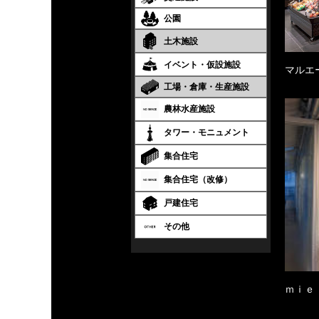
公園
土木施設
イベント・仮設施設
マルエ
工場・倉庫・生産施設
農林水産施設
タワー・モニュメント
集合住宅
集合住宅（改修）
戸建住宅
その他
ｍｉｅ