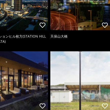
ョンヒル枚方(STATION HILL
天保山大橋
TA)