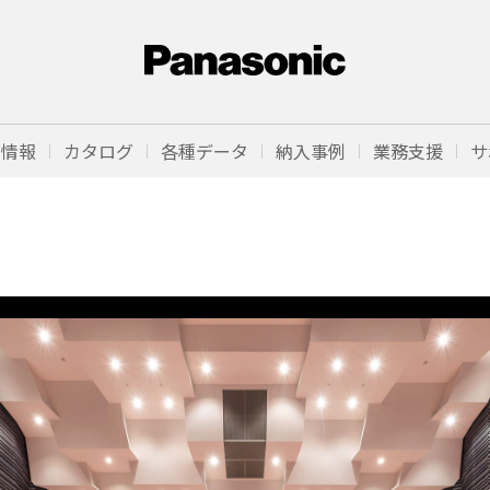
品情報
カタログ
各種データ
納入事例
業務支援
サ