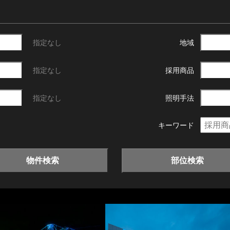
指定なし
地域
指定なし
採用商品
指定なし
照明手法
キーワード
物件検索
部位検索