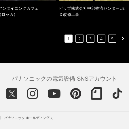
アンダイニングカフェ
ピップ株式会社中部物流センターLＥ
a（ロッカ）
Ｄ改修工事
1
2
3
4
5
パナソニックの電気設備 SNSアカウント
パナソニック ホールディングス