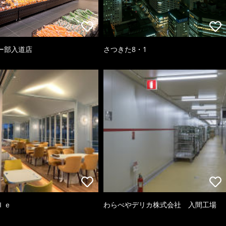
ー部入道店
さつきた8・1
ｌｅ
わらべやデリカ株式会社 入間工場