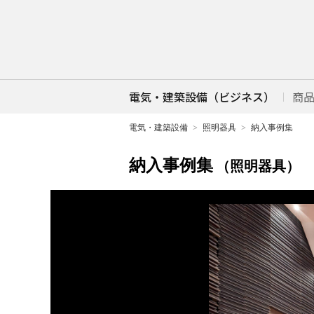
電気・建築設備（ビジネス）
商
電気・建築設備
照明器具
納入事例集
納入事例集
（照明器具）