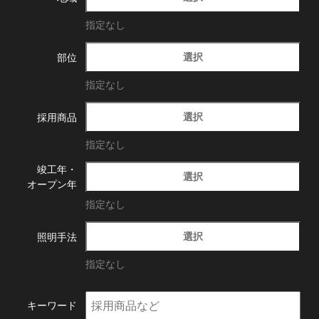
指定なし
選択
部位
指定なし
選択
採用商品
指定なし
竣工年・
選択
オープン年
指定なし
選択
照明手法
指定なし
キーワード