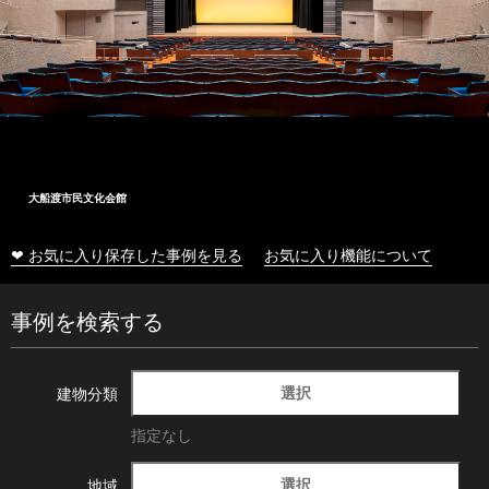
大船渡市民文化会館
❤ お気に入り保存した事例を見る
お気に入り機能について
事例を検索する
選択
建物分類
指定なし
選択
地域