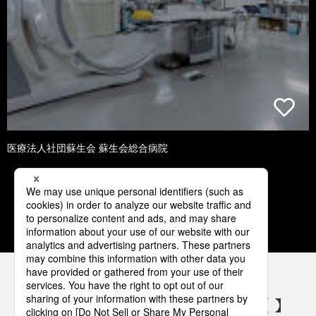
医療法人社団蘇生会 蘇生会総合病院
1
2
3
4
パナソニックの電気設備 SNSアカウント