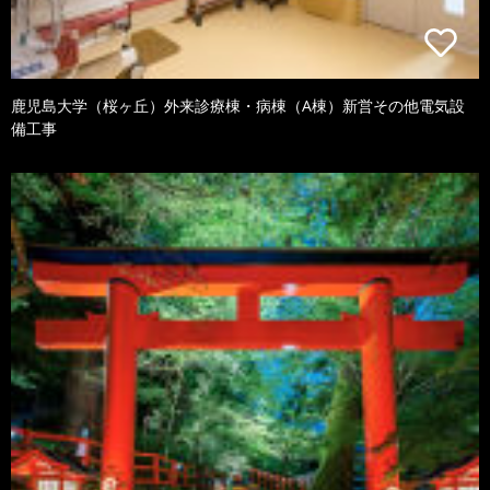
鹿児島大学（桜ヶ丘）外来診療棟・病棟（A棟）新営その他電気設
備工事