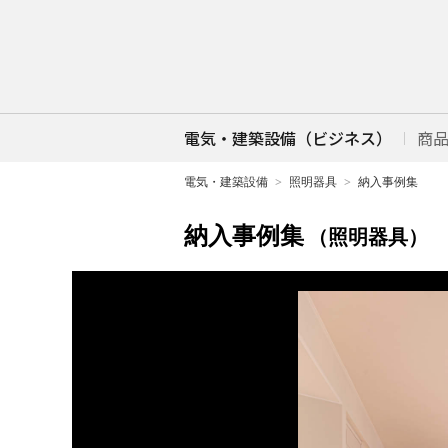
電気・建築設備（ビジネス）
商
電気・建築設備
照明器具
納入事例集
納入事例集
（照明器具）