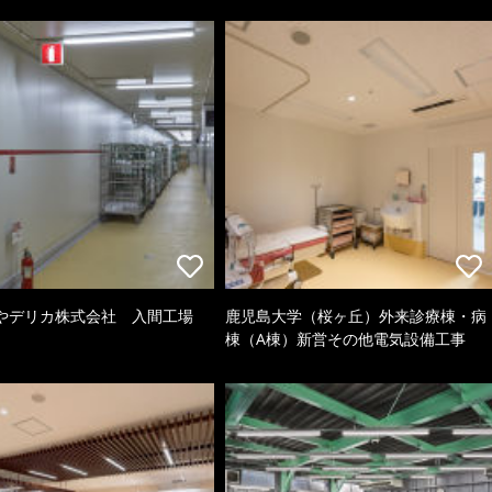
やデリカ株式会社 入間工場
鹿児島大学（桜ヶ丘）外来診療棟・病
棟（A棟）新営その他電気設備工事