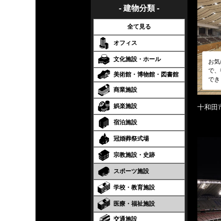
- 建物分類 -
全て見る
オフィス
文化施設・ホール
お気
で、
美術館・博物館・図書館
でき
商業施設
娯楽施設
十和田
宿泊施設
冠婚葬祭式場
宗教施設・史跡
スポーツ施設
学校・教育施設
医療・福祉施設
交通施設