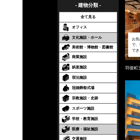
- 建物分類 -
全て見る
オフィス
文化施設・ホール
お気
で、
美術館・博物館・図書館
でき
商業施設
娯楽施設
羽後町
宿泊施設
冠婚葬祭式場
宗教施設・史跡
スポーツ施設
学校・教育施設
医療・福祉施設
交通施設