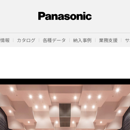
品情報
カタログ
各種データ
納入事例
業務支援
サ