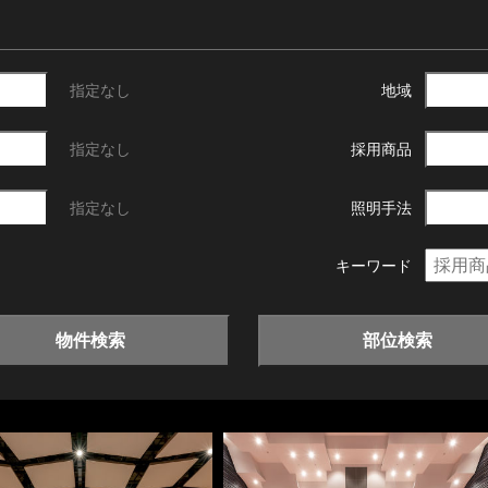
指定なし
地域
指定なし
採用商品
指定なし
照明手法
キーワード
物件検索
部位検索