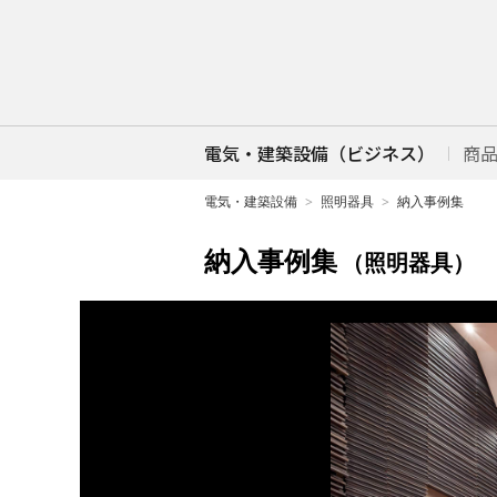
電気・建築設備（ビジネス）
商
電気・建築設備
照明器具
納入事例集
納入事例集
（照明器具）