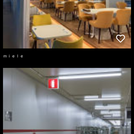
ｍｉｅｌｅ