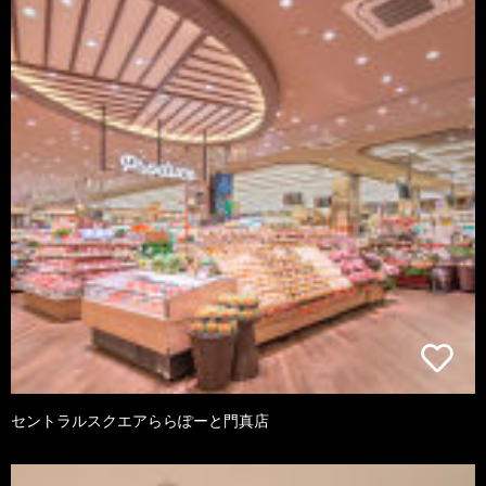
セントラルスクエアららぽーと門真店