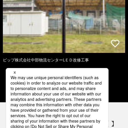
ピップ株式会社中部物流センターLＥＤ改修工事
1
2
3
4
5
パナソニックの電気設備 SNSアカウント