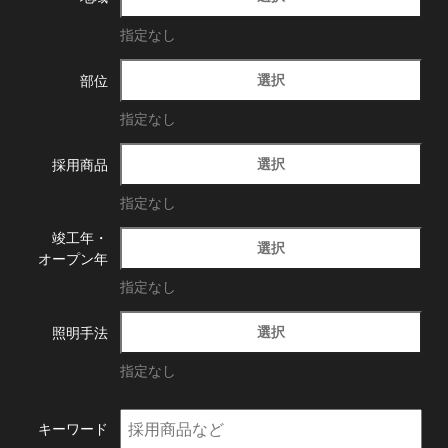
指定なし
選択
部位
指定なし
選択
採用商品
指定なし
竣工年・
選択
オープン年
指定なし
選択
照明手法
指定なし
キーワード