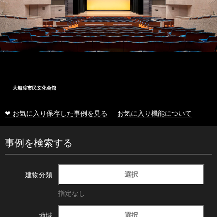
大船渡市民文化会館
❤ お気に入り保存した事例を見る
お気に入り機能について
事例を検索する
選択
建物分類
指定なし
選択
地域