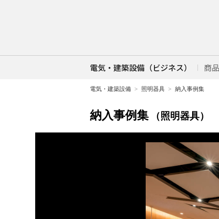
電気・建築設備（ビジネス）
商
電気・建築設備
照明器具
納入事例集
納入事例集
（照明器具）