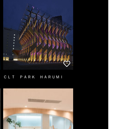
ＣＬＴ ＰＡＲＫ ＨＡＲＵＭＩ