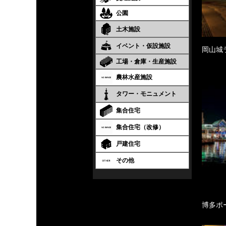
公園
土木施設
イベント・仮設施設
岡山城
工場・倉庫・生産施設
農林水産施設
タワー・モニュメント
集合住宅
集合住宅（改修）
戸建住宅
その他
博多ポ