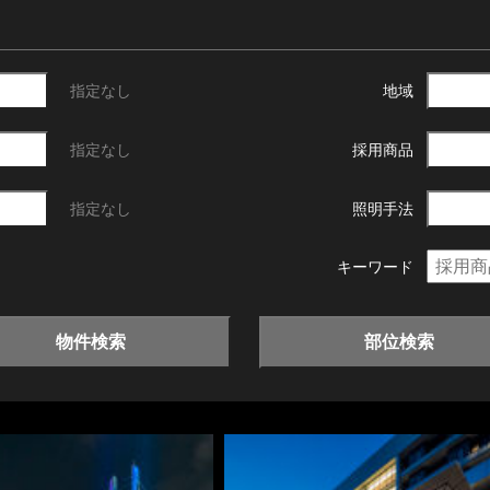
指定なし
地域
指定なし
採用商品
指定なし
照明手法
キーワード
物件検索
部位検索