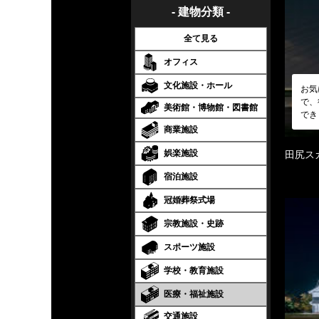
- 建物分類 -
全て見る
オフィス
文化施設・ホール
お気
で、
美術館・博物館・図書館
でき
商業施設
娯楽施設
田尻ス
宿泊施設
冠婚葬祭式場
宗教施設・史跡
スポーツ施設
学校・教育施設
医療・福祉施設
交通施設