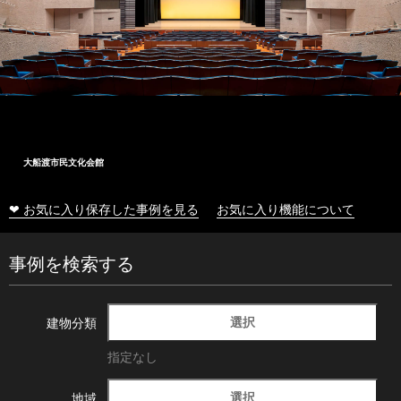
大船渡市民文化会館
❤ お気に入り保存した事例を見る
お気に入り機能について
事例を検索する
選択
建物分類
指定なし
選択
地域