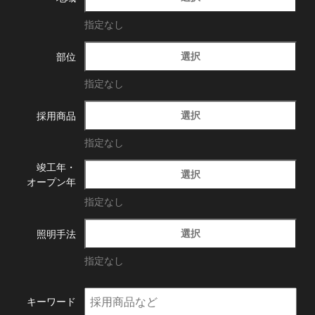
指定なし
選択
部位
指定なし
選択
採用商品
指定なし
竣工年・
選択
オープン年
指定なし
選択
照明手法
指定なし
キーワード