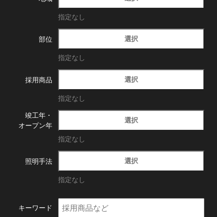
指定なし
選択
部位
指定なし
選択
採用商品
指定なし
竣工年・
選択
オープン年
指定なし
選択
照明手法
指定なし
キーワード