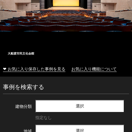
大船渡市民文化会館
❤ お気に入り保存した事例を見る
お気に入り機能について
事例を検索する
選択
建物分類
指定なし
選択
地域