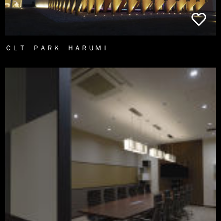
ＣＬＴ ＰＡＲＫ ＨＡＲＵＭＩ