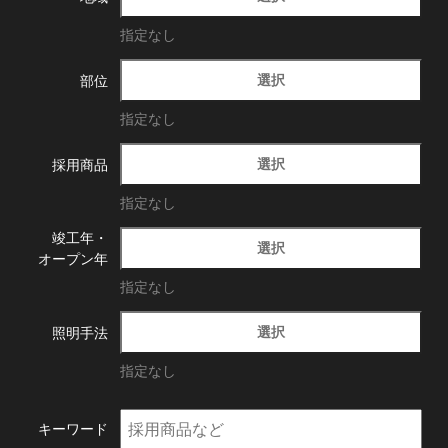
指定なし
選択
部位
指定なし
選択
採用商品
指定なし
竣工年・
選択
オープン年
指定なし
選択
照明手法
指定なし
キーワード