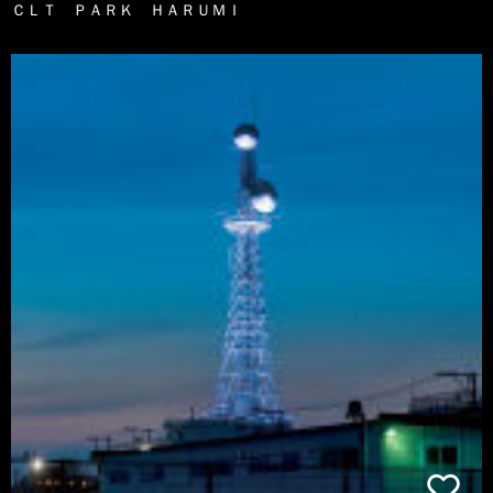
ＣＬＴ ＰＡＲＫ ＨＡＲＵＭＩ