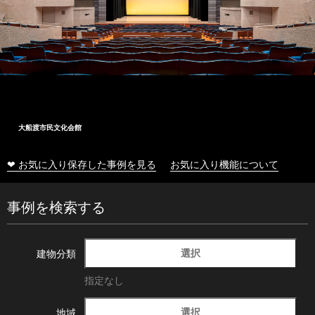
大船渡市民文化会館
❤ お気に入り保存した事例を見る
お気に入り機能について
事例を検索する
選択
建物分類
指定なし
選択
地域