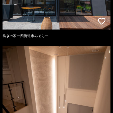
紡ぎの家ー四街道市みそらー