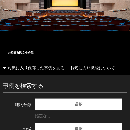
大船渡市民文化会館
❤ お気に入り保存した事例を見る
お気に入り機能について
事例を検索する
選択
建物分類
指定なし
選択
地域