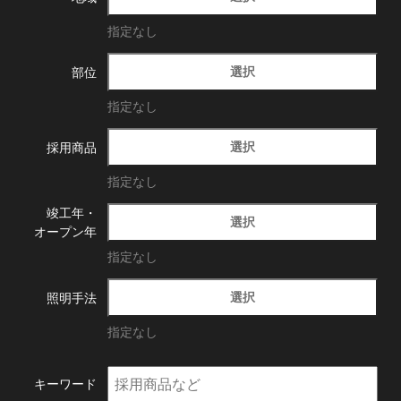
指定なし
選択
部位
指定なし
選択
採用商品
指定なし
竣工年・
選択
オープン年
指定なし
選択
照明手法
指定なし
キーワード