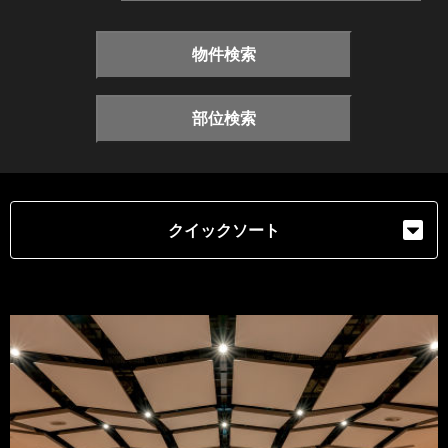
物件検索
部位検索
クイックソート