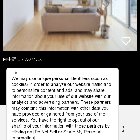
向中野モデルハウス
1
2
3
4
5
パナソニックの電気設備 SNSアカウント