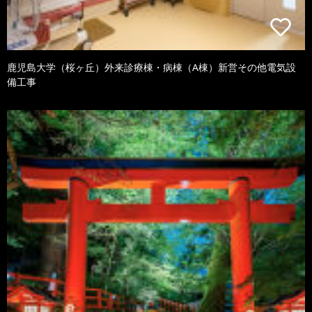
鹿児島大学（桜ヶ丘）外来診療棟・病棟（A棟）新営その他電気設
備工事