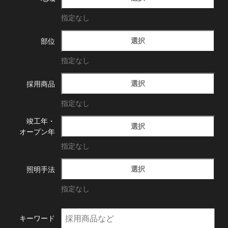
指定なし
選択
部位
指定なし
選択
採用商品
指定なし
竣工年・
選択
オープン年
指定なし
選択
照明手法
指定なし
キーワード