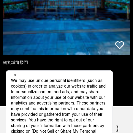
鶴丸城御楼門
1
2
3
4
パナソニックの電気設備 SNSアカウント