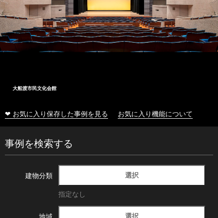
大船渡市民文化会館
❤ お気に入り保存した事例を見る
お気に入り機能について
事例を検索する
選択
建物分類
指定なし
選択
地域