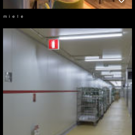
ｍｉｅｌｅ