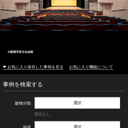
大船渡市民文化会館
❤ お気に入り保存した事例を見る
お気に入り機能について
事例を検索する
選択
建物分類
指定なし
選択
地域