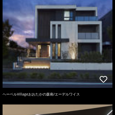
ヘーベルVillageおおたかの森南/エーデルワイス