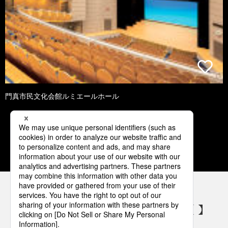
門真市民文化会館ルミエールホール
1
2
3
4
5
パナソニックの電気設備 SNSアカウント