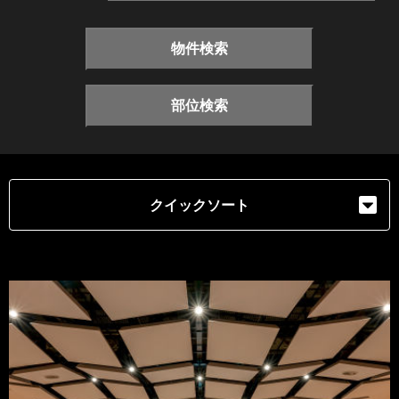
物件検索
部位検索
クイックソート