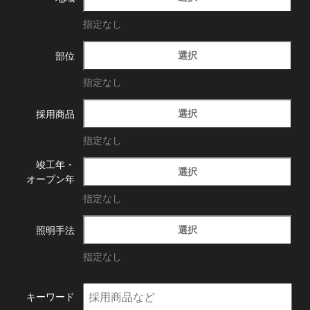
指定なし
選択
部位
指定なし
選択
採用商品
指定なし
竣工年・
選択
オープン年
指定なし
選択
照明手法
指定なし
キーワード