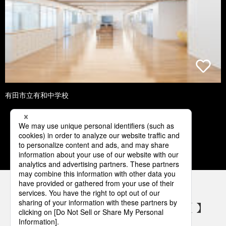
有田市立有和中学校
1
2
3
4
5
パナソニックの電気設備 SNSアカウント