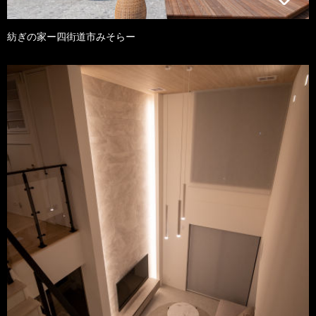
紡ぎの家ー四街道市みそらー