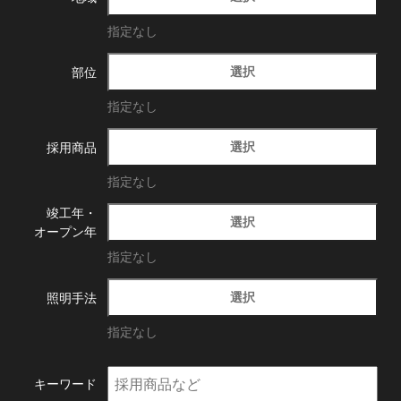
指定なし
選択
部位
指定なし
選択
採用商品
指定なし
竣工年・
選択
オープン年
指定なし
選択
照明手法
指定なし
キーワード