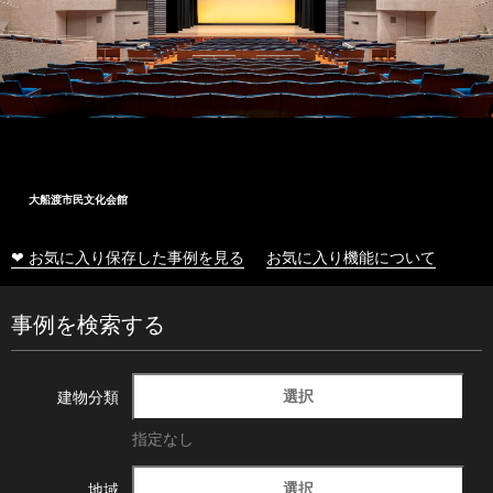
大船渡市民文化会館
❤ お気に入り保存した事例を見る
お気に入り機能について
事例を検索する
選択
建物分類
指定なし
選択
地域