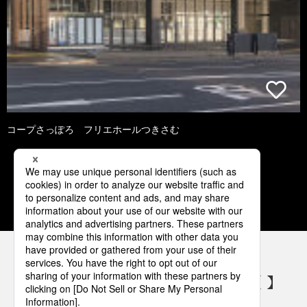
コープさっぽろ フリエホールつきさむ
2
3
4
5
6
パナソニックの電気設備 SNSアカウント