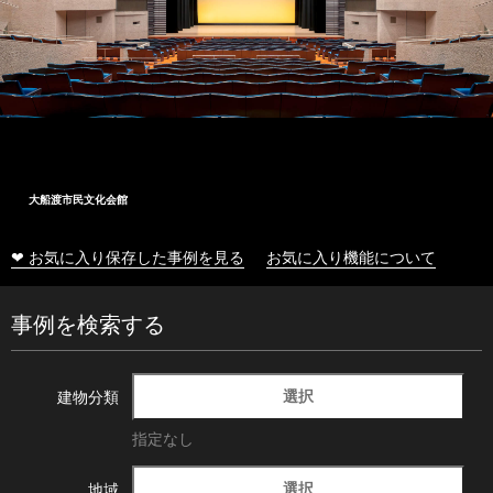
大船渡市民文化会館
❤ お気に入り保存した事例を見る
お気に入り機能について
事例を検索する
選択
建物分類
指定なし
選択
地域