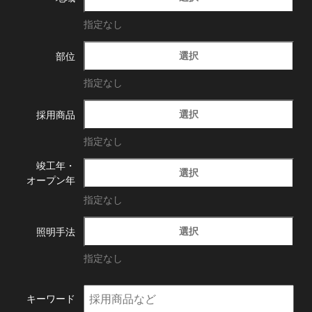
指定なし
選択
部位
指定なし
選択
採用商品
指定なし
竣工年・
選択
オープン年
指定なし
選択
照明手法
指定なし
キーワード