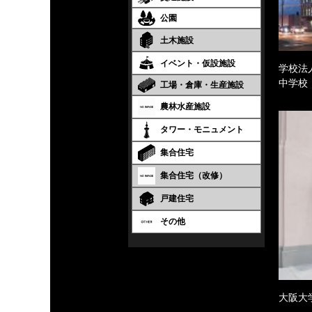
公園
土木施設
イベント・仮設施設
学校法
中学校
工場・倉庫・生産施設
農林水産施設
タワー・モニュメント
集合住宅
集合住宅（改修）
戸建住宅
その他
大阪大