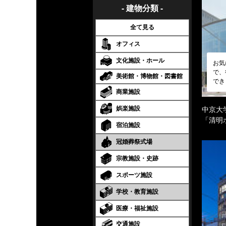
- 建物分類 -
全て見る
オフィス
文化施設・ホール
お気
で、
美術館・博物館・図書館
でき
商業施設
娯楽施設
中京大
「清明
宿泊施設
冠婚葬祭式場
宗教施設・史跡
スポーツ施設
学校・教育施設
医療・福祉施設
交通施設