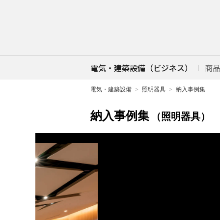
電気・建築設備（ビジネス）
商
電気・建築設備
照明器具
納入事例集
納入事例集
（照明器具）