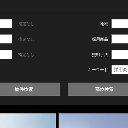
指定なし
地域
指定なし
採用商品
指定なし
照明手法
キーワード
物件検索
部位検索