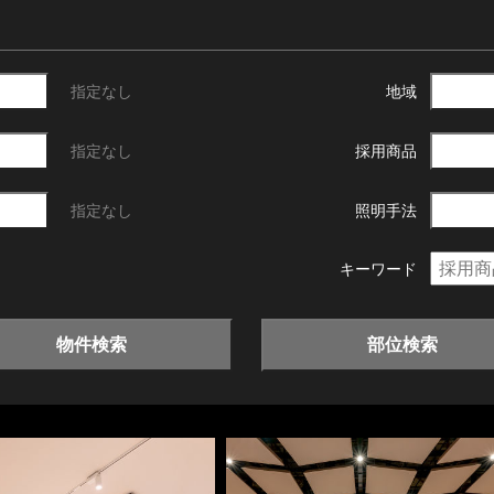
指定なし
地域
指定なし
採用商品
指定なし
照明手法
キーワード
物件検索
部位検索