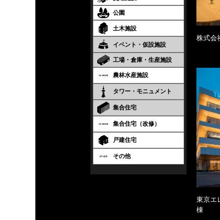
公園
土木施設
株式会
イベント・仮設施設
工場・倉庫・生産施設
農林水産施設
タワー・モニュメント
集合住宅
集合住宅（改修）
戸建住宅
その他
東京エ
棟