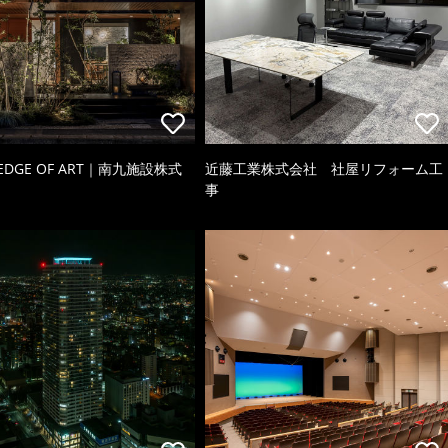
 EDGE OF ART｜南九施設株式
近藤工業株式会社 社屋リフォーム工
事