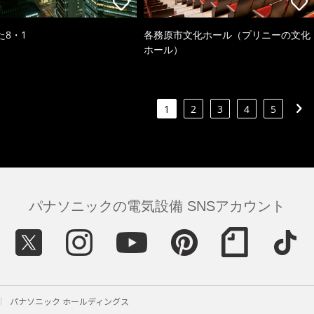
た8・1
各務原市文化ホール（プリニーの文化
ホール）
1
2
3
4
5
パナソニックの電気設備 SNSアカウント
パナソニック ホールディングス