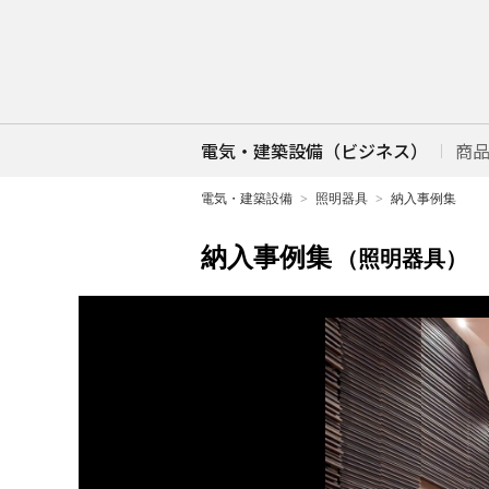
電気・建築設備（ビジネス）
商
電気・建築設備
照明器具
納入事例集
納入事例集
（照明器具）