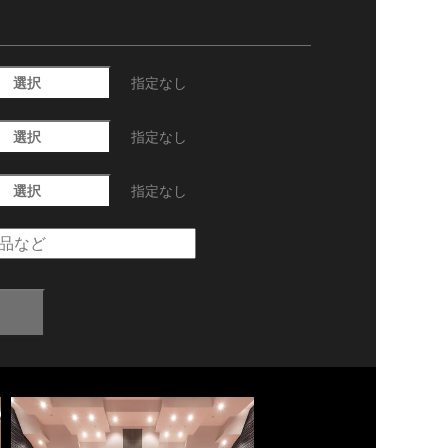
選択
指定なし
選択
指定なし
選択
指定なし