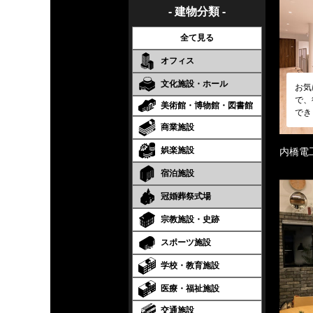
- 建物分類 -
全て見る
オフィス
文化施設・ホール
お気
で、
美術館・博物館・図書館
でき
商業施設
娯楽施設
内橋電
宿泊施設
冠婚葬祭式場
宗教施設・史跡
スポーツ施設
学校・教育施設
医療・福祉施設
交通施設