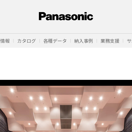
品情報
カタログ
各種データ
納入事例
業務支援
サ