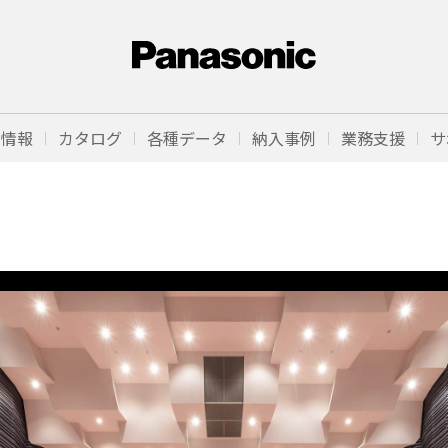
品情報
カタログ
各種データ
納入事例
業務支援
サ