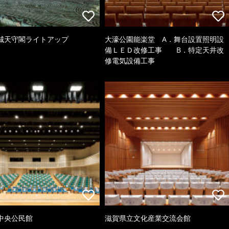
城天守閣ライトアップ
大濠公園能楽堂 A．舞台設置照明設
備ＬＥＤ改修工事 B．特定天井改
修電気設備工事
中央公民館
滋賀県立文化産業交流会館