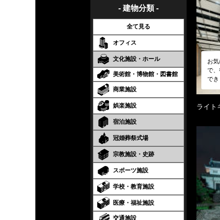
- 建物分類 -
全て見る
オフィス
文化施設・ホール
お気
で、
美術館・博物館・図書館
でき
商業施設
娯楽施設
ライト
宿泊施設
冠婚葬祭式場
宗教施設・史跡
スポーツ施設
学校・教育施設
医療・福祉施設
交通施設