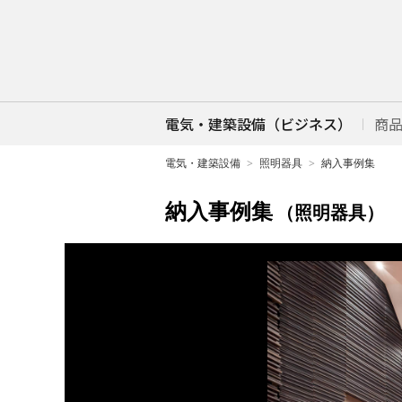
電気・建築設備（ビジネス）
商
電気・建築設備
照明器具
納入事例集
納入事例集
（照明器具）