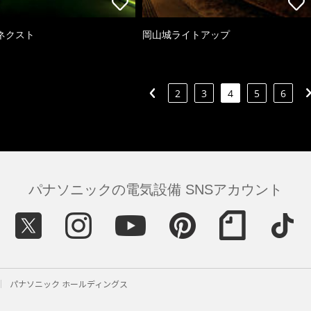
ネクスト
岡山城ライトアップ
2
3
4
5
6
パナソニックの電気設備 SNSアカウント
パナソニック ホールディングス