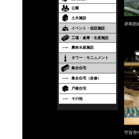
公園
土木施設
岸和田
イベント・仮設施設
工場・倉庫・生産施設
農林水産施設
タワー・モニュメント
集合住宅
集合住宅（改修）
戸建住宅
その他
守谷市