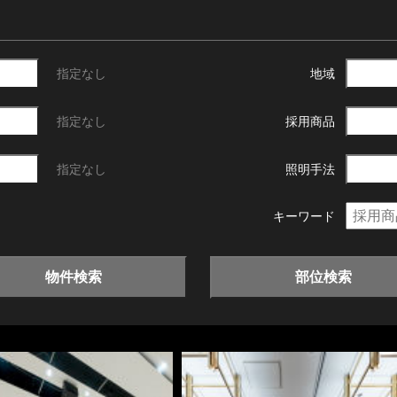
指定なし
地域
指定なし
採用商品
指定なし
照明手法
キーワード
物件検索
部位検索