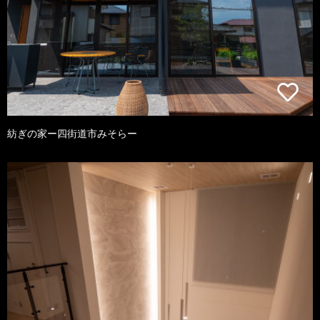
紡ぎの家ー四街道市みそらー