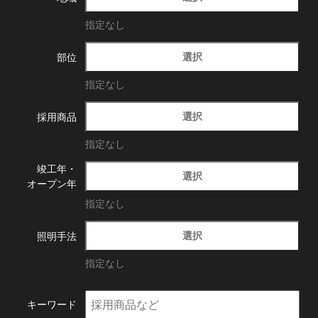
指定なし
選択
部位
指定なし
選択
採用商品
指定なし
竣工年・
選択
オープン年
指定なし
選択
照明手法
指定なし
キーワード