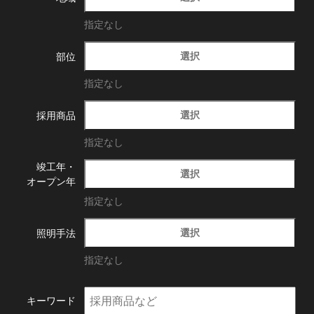
指定なし
選択
部位
指定なし
選択
採用商品
指定なし
竣工年・
選択
オープン年
指定なし
選択
照明手法
指定なし
キーワード