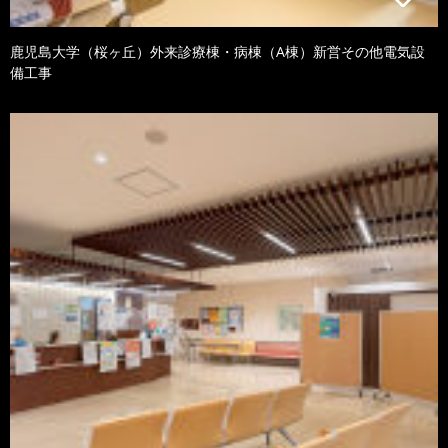
鹿児島大学（桜ヶ丘）外来診療棟・病棟（A棟）新営その他電気設
備工事