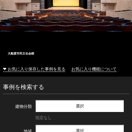
大船渡市民文化会館
❤ お気に入り保存した事例を見る
お気に入り機能について
事例を検索する
選択
建物分類
指定なし
選択
地域