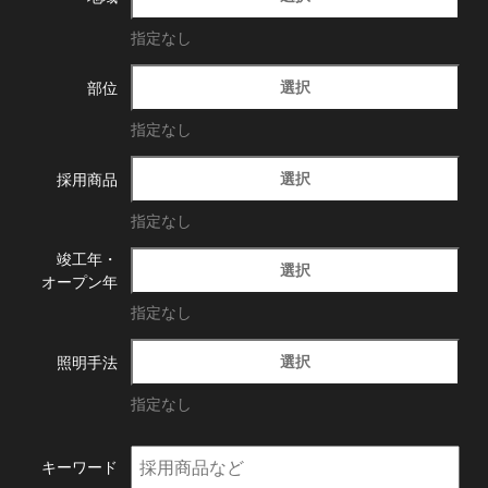
指定なし
選択
部位
指定なし
選択
採用商品
指定なし
竣工年・
選択
オープン年
指定なし
選択
照明手法
指定なし
キーワード