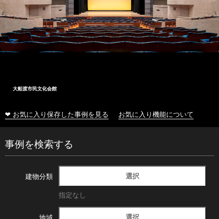
大船渡市民文化会館
❤ お気に入り保存した事例を見る
お気に入り機能について
事例を検索する
選択
建物分類
指定なし
選択
地域