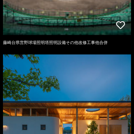
藤崎台県営野球場照明塔照明設備その他改修工事他合併