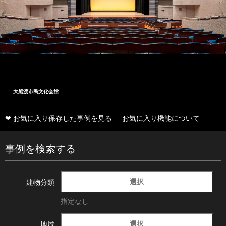
大船渡市民文化会館
❤ お気に入り保存した事例を見る
お気に入り機能について
事例を検索する
選択
建物分類
指定なし
選択
地域