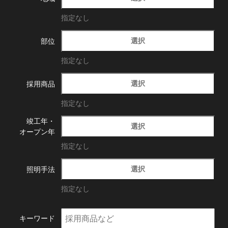
指定なし
選択
部位
指定なし
選択
採用商品
指定なし
竣工年・
選択
オープン年
指定なし
選択
照明手法
指定なし
キーワード