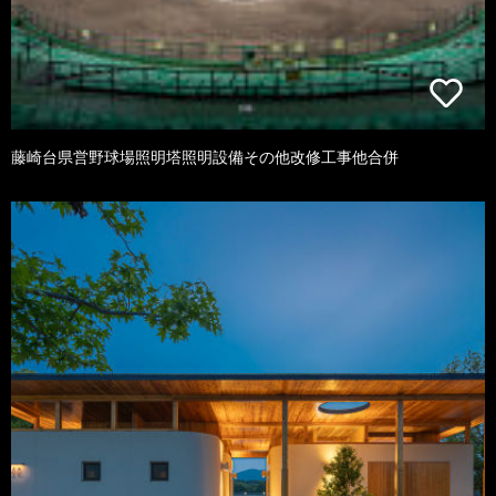
藤崎台県営野球場照明塔照明設備その他改修工事他合併