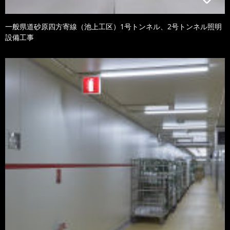
一般県道砂原四方寄線（池上工区）1号トンネル、2号トンネル照明
設備工事