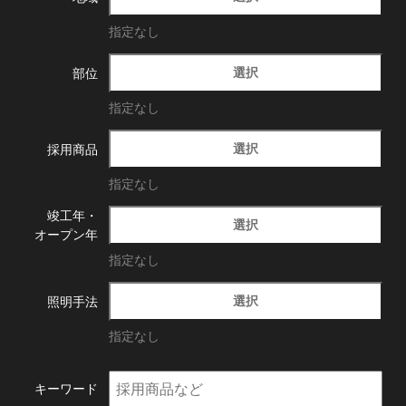
指定なし
選択
部位
指定なし
選択
採用商品
指定なし
竣工年・
選択
オープン年
指定なし
選択
照明手法
指定なし
キーワード