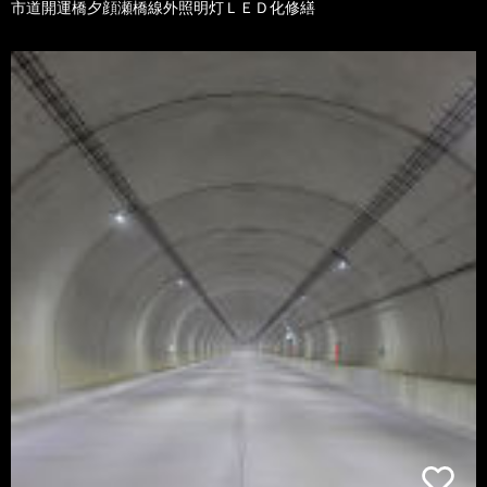
市道開運橋夕顔瀬橋線外照明灯ＬＥＤ化修繕