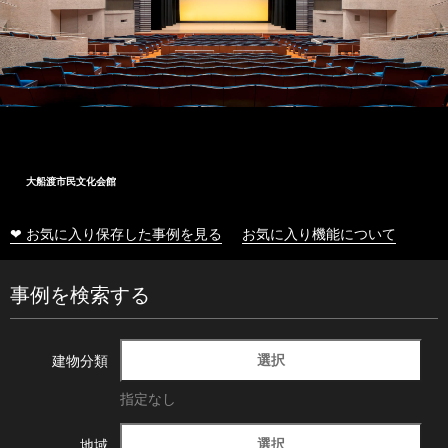
大船渡市民文化会館
❤ お気に入り保存した事例を見る
お気に入り機能について
事例を検索する
選択
建物分類
指定なし
選択
地域