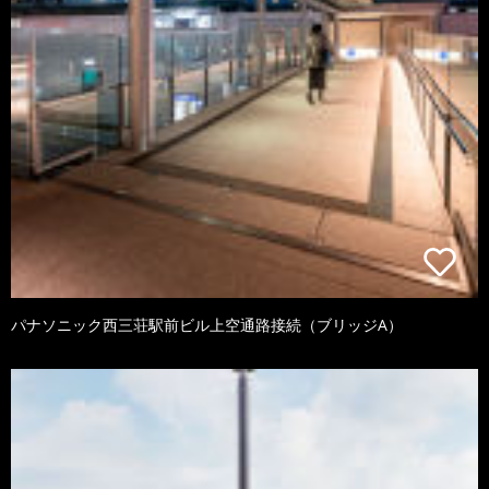
パナソニック西三荘駅前ビル上空通路接続（ブリッジA）