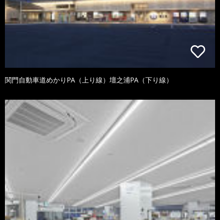
関門自動車道めかりPA（上り線）壇之浦PA（下り線）