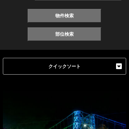
物件検索
部位検索
クイックソート