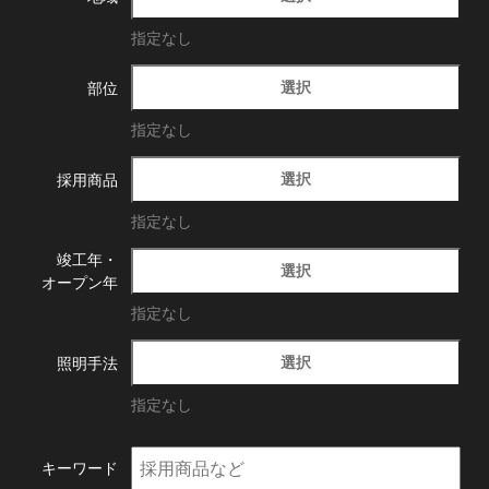
指定なし
選択
部位
指定なし
選択
採用商品
指定なし
竣工年・
選択
オープン年
指定なし
選択
照明手法
指定なし
キーワード