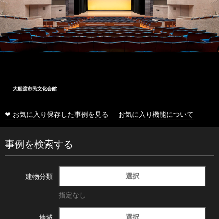
大船渡市民文化会館
❤ お気に入り保存した事例を見る
お気に入り機能について
事例を検索する
選択
建物分類
指定なし
選択
地域