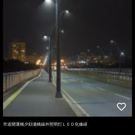
市道開運橋夕顔瀬橋線外照明灯ＬＥＤ化修繕