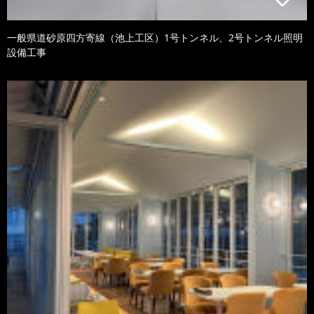
一般県道砂原四方寄線（池上工区）1号トンネル、2号トンネル照明
設備工事