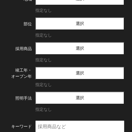
指定なし
選択
部位
指定なし
選択
採用商品
指定なし
竣工年・
選択
オープン年
指定なし
選択
照明手法
指定なし
キーワード