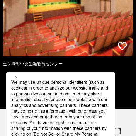
金ケ崎町中央生涯教育センター
1
2
3
4
5
パナソニックの電気設備 SNSアカウント