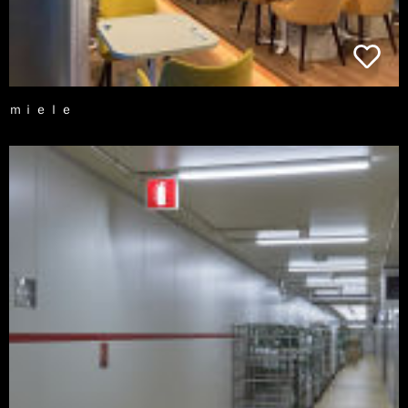
ｍｉｅｌｅ