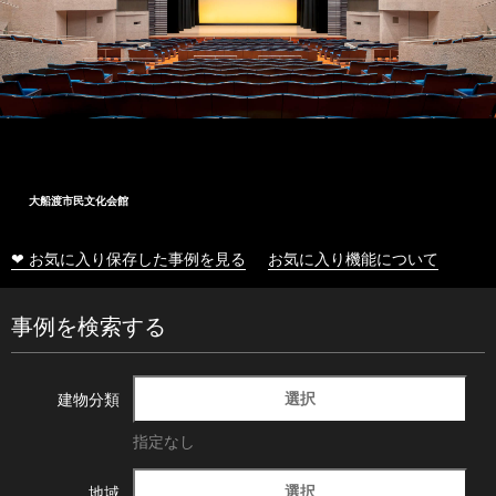
大船渡市民文化会館
❤ お気に入り保存した事例を見る
お気に入り機能について
事例を検索する
選択
建物分類
指定なし
選択
地域