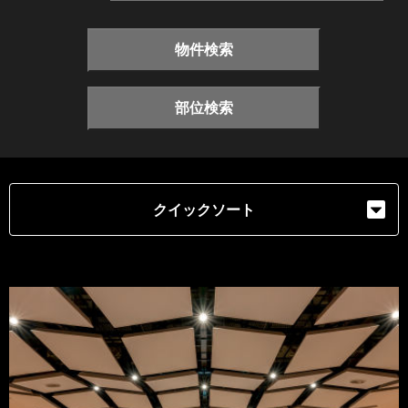
物件検索
部位検索
クイックソート