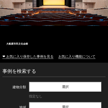
大船渡市民文化会館
❤ お気に入り保存した事例を見る
お気に入り機能について
事例を検索する
選択
建物分類
指定なし
選択
地域