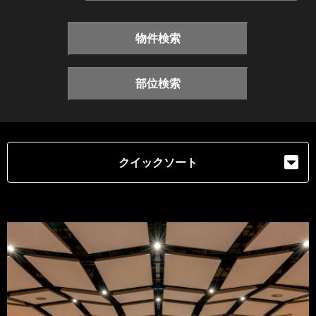
物件検索
部位検索
クイックソート