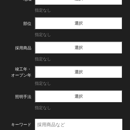
指定なし
選択
部位
指定なし
選択
採用商品
指定なし
竣工年・
選択
オープン年
指定なし
選択
照明手法
指定なし
キーワード