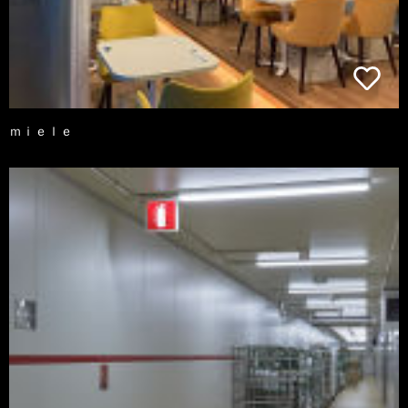
ｍｉｅｌｅ