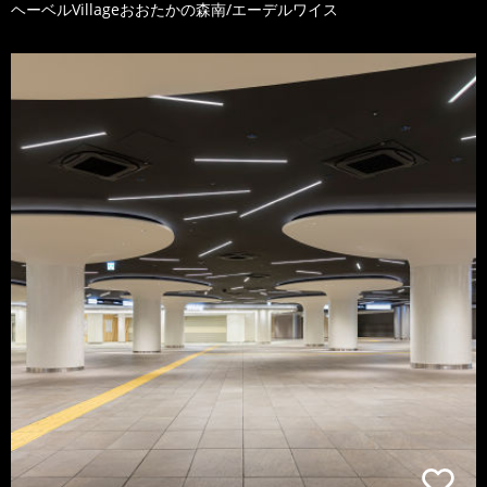
ヘーベルVillageおおたかの森南/エーデルワイス