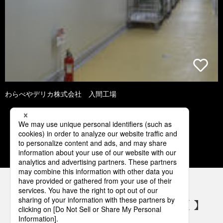
わらべやデリカ株式会社 入間工場
1
2
3
4
5
パナソニックの電気設備 SNSアカウント