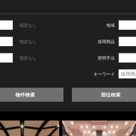
指定なし
地域
指定なし
採用商品
指定なし
照明手法
キーワード
物件検索
部位検索