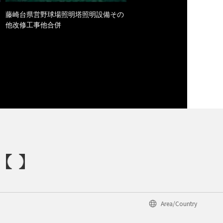
藤崎台県営野球場照明塔照明設備その
他改修工事他合併
Area/Country