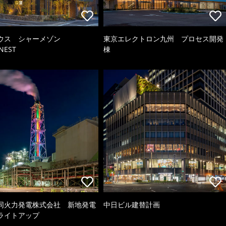
ウス シャーメゾン
東京エレクトロン九州 プロセス開発
NEST
棟
同火力発電株式会社 新地発電
中日ビル建替計画
ライトアップ