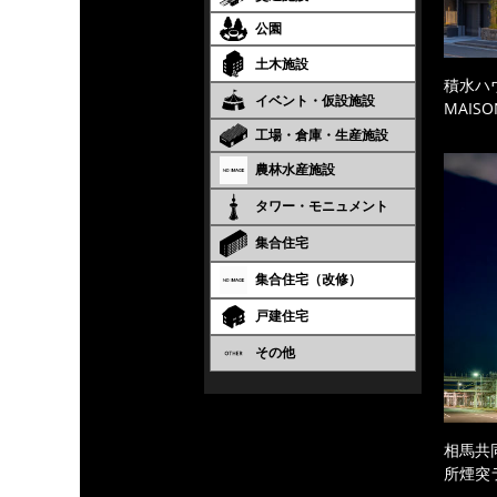
公園
土木施設
積水ハ
イベント・仮設施設
MAISO
工場・倉庫・生産施設
農林水産施設
タワー・モニュメント
集合住宅
集合住宅（改修）
戸建住宅
その他
相馬共
所煙突