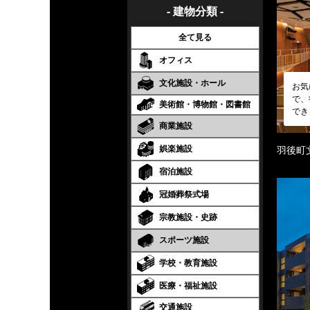
- 建物分類 -
全て見る
オフィス
文化施設・ホール
お気
で、
美術館・博物館・図書館
でき
商業施設
娯楽施設
羽後町
宿泊施設
冠婚葬祭式場
宗教施設・史跡
スポーツ施設
学校・教育施設
医療・福祉施設
交通施設