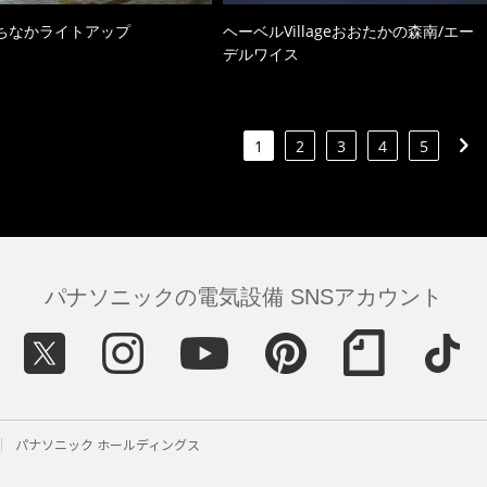
ちなかライトアップ
ヘーベルVillageおおたかの森南/エー
デルワイス
1
2
3
4
5
パナソニックの電気設備 SNSアカウント
パナソニック ホールディングス