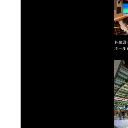
各務原
ホール