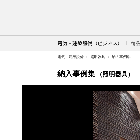
電気・建築設備（ビジネス）
商
電気・建築設備
照明器具
納入事例集
納入事例集
（照明器具）