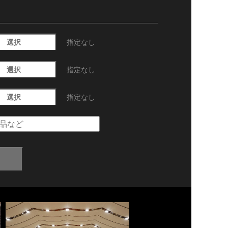
選択
指定なし
選択
指定なし
選択
指定なし