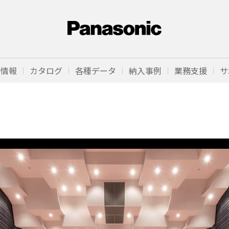
品情報
カタログ
各種データ
納入事例
業務支援
サ