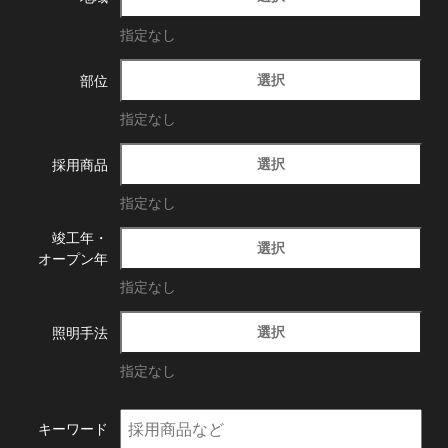
指定なし
選択
部位
指定なし
選択
採用商品
指定なし
竣工年・
選択
オープン年
指定なし
選択
照明手法
指定なし
キーワード