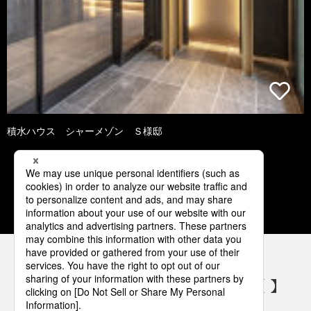
積水ハウス シャーメゾン Ｓ様邸
1
2
3
4
5
パナソニックの電気設備 SNSアカウント