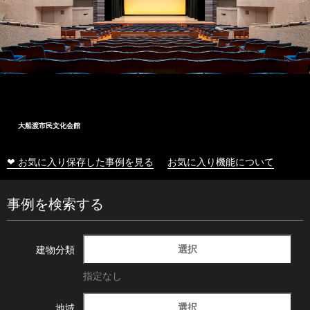
大船渡市民文化会館
❤ お気に入り保存した事例を見る
お気に入り機能について
事例を検索する
選択
建物分類
指定なし
選択
地域