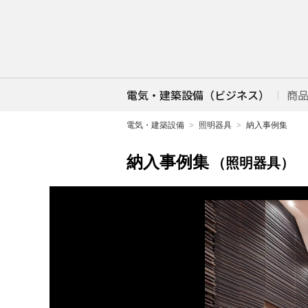
電気・建築設備（ビジネス）
商
電気・建築設備
照明器具
納入事例集
納入事例集
（照明器具）