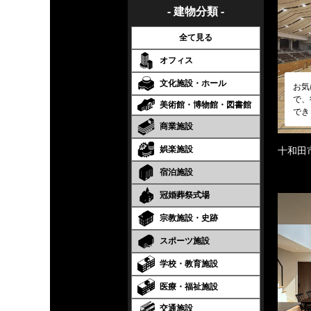
- 建物分類 -
全て見る
オフィス
文化施設・ホール
お気
で、
美術館・博物館・図書館
でき
商業施設
娯楽施設
十和田
宿泊施設
冠婚葬祭式場
宗教施設・史跡
スポーツ施設
学校・教育施設
医療・福祉施設
交通施設