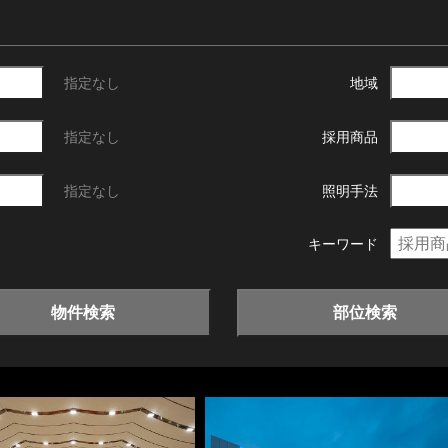
指定なし
地域
指定なし
採用商品
指定なし
照明手法
キーワード
物件検索
部位検索