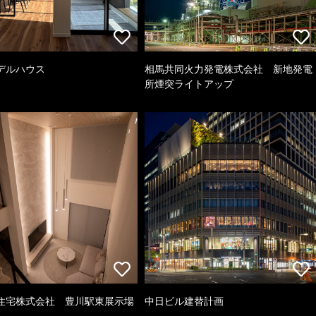
デルハウス
相馬共同火力発電株式会社 新地発電
所煙突ライトアップ
住宅株式会社 豊川駅東展示場
中日ビル建替計画