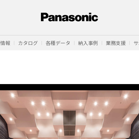
品情報
カタログ
各種データ
納入事例
業務支援
サ