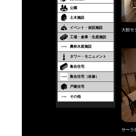
公園
土木施設
イベント・仮設施設
大館モ
工場・倉庫・生産施設
農林水産施設
タワー・モニュメント
集合住宅
集合住宅（改修）
戸建住宅
その他
サーラ