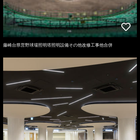
藤崎台県営野球場照明塔照明設備その他改修工事他合併