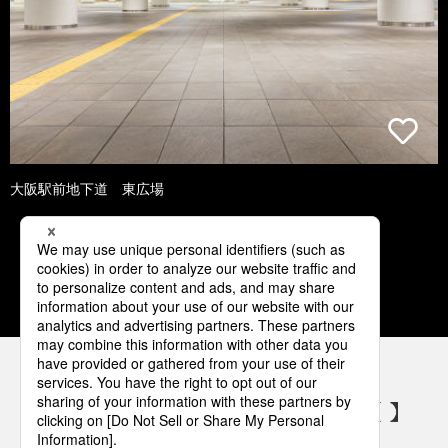
大阪駅前地下道 東広場
1
2
3
4
5
パナソニックの電気設備 SNSアカウント