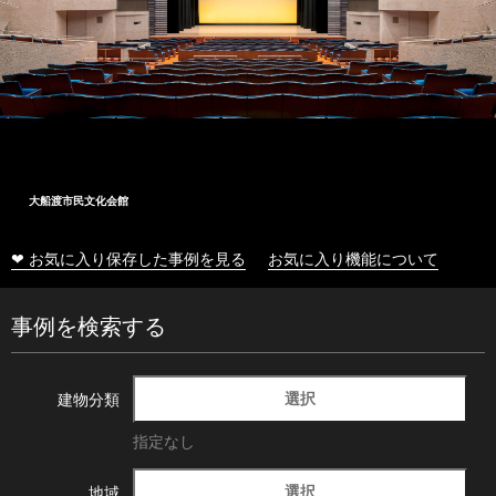
大船渡市民文化会館
❤ お気に入り保存した事例を見る
お気に入り機能について
事例を検索する
選択
建物分類
指定なし
選択
地域