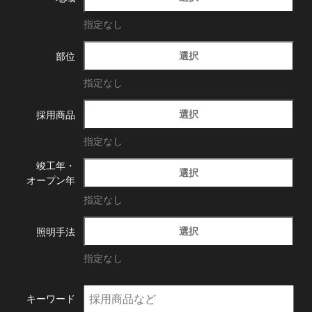
指定なし
選択
部位
指定なし
選択
採用商品
指定なし
竣工年・
選択
オープン年
指定なし
選択
照明手法
指定なし
キーワード