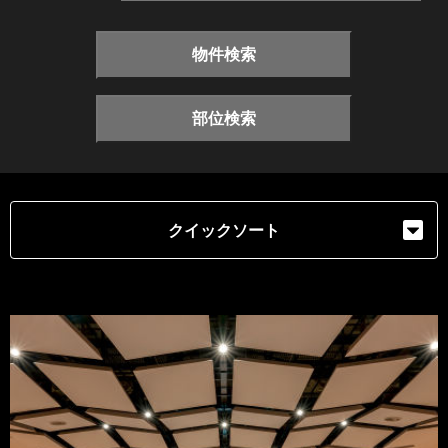
物件検索
部位検索
クイックソート