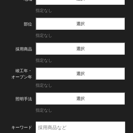
指定なし
選択
部位
指定なし
選択
採用商品
指定なし
竣工年・
選択
オープン年
指定なし
選択
照明手法
指定なし
キーワード