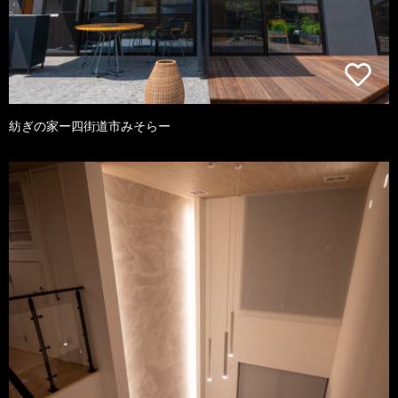
紡ぎの家ー四街道市みそらー