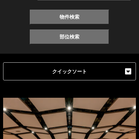
物件検索
部位検索
クイックソート