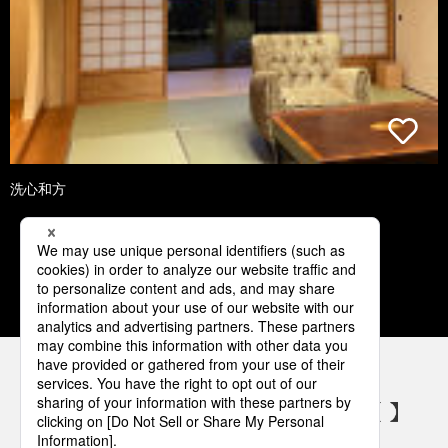
洗心和方
1
2
3
4
5
パナソニックの電気設備 SNSアカウント