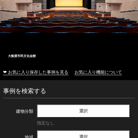
大船渡市民文化会館
❤ お気に入り保存した事例を見る
お気に入り機能について
事例を検索する
選択
建物分類
指定なし
選択
地域