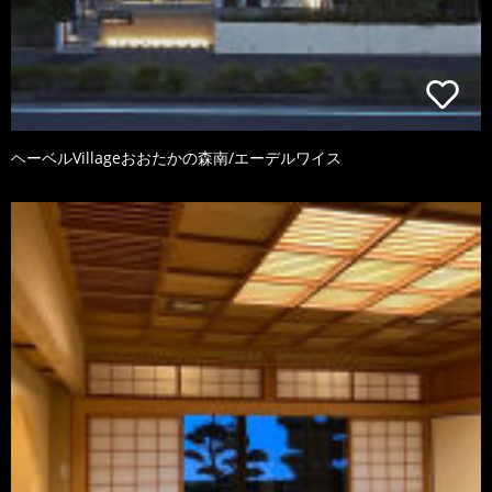
ヘーベルVillageおおたかの森南/エーデルワイス