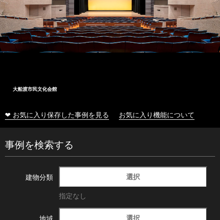
大船渡市民文化会館
❤ お気に入り保存した事例を見る
お気に入り機能について
事例を検索する
選択
建物分類
指定なし
選択
地域