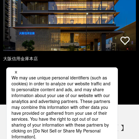
大阪信用金庫本店
1
2
3
4
5
パナソニックの電気設備 SNSアカウント