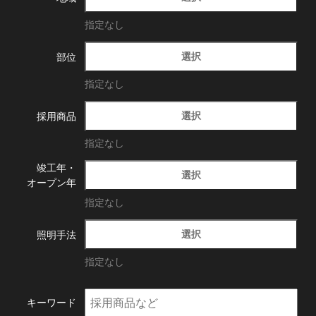
指定なし
選択
部位
指定なし
選択
採用商品
指定なし
竣工年・
選択
オープン年
指定なし
選択
照明手法
指定なし
キーワード