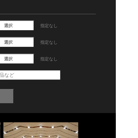
選択
指定なし
選択
指定なし
選択
指定なし