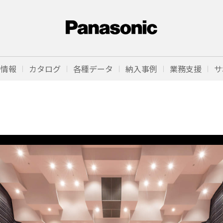
品情報
カタログ
各種データ
納入事例
業務支援
サ