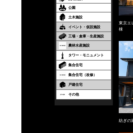
公園
土木施設
東京エ
イベント・仮設施設
棟
工場・倉庫・生産施設
農林水産施設
タワー・モニュメント
集合住宅
集合住宅（改修）
戸建住宅
その他
紡ぎの