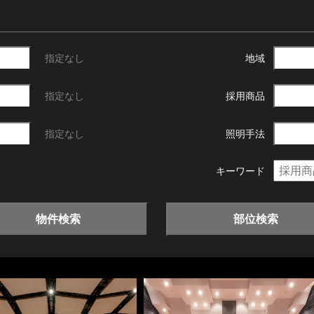
指定なし
地域
指定なし
採用商品
指定なし
照明手法
キーワード
物件検索
部位検索