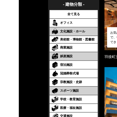
- 建物分類 -
全て見る
オフィス
文化施設・ホール
お気
で、
美術館・博物館・図書館
でき
商業施設
娯楽施設
羽後町
宿泊施設
冠婚葬祭式場
宗教施設・史跡
スポーツ施設
学校・教育施設
医療・福祉施設
交通施設