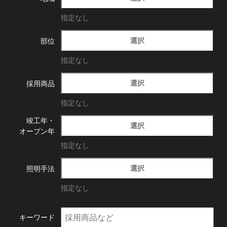
指定なし
選択
部位
指定なし
選択
採用商品
指定なし
竣工年・
選択
オープン年
指定なし
選択
照明手法
指定なし
キーワード