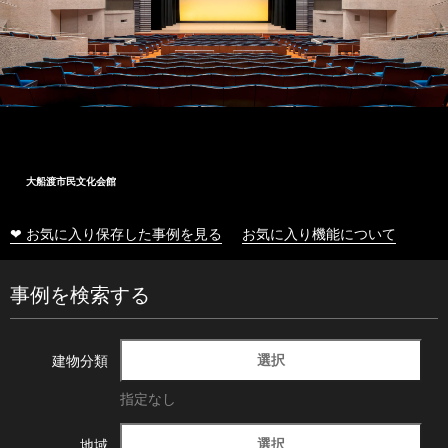
大船渡市民文化会館
❤ お気に入り保存した事例を見る
お気に入り機能について
事例を検索する
選択
建物分類
指定なし
選択
地域