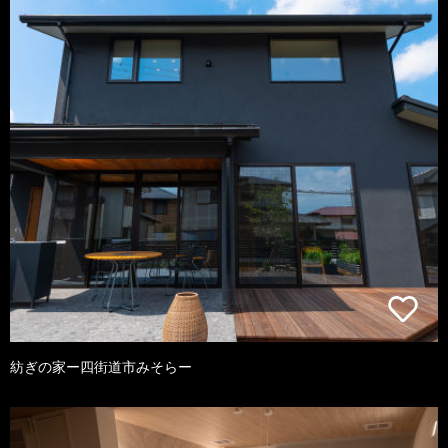
紡ぎの家ー四街道市みそらー