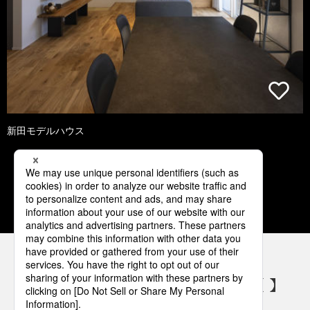
新田モデルハウス
1
2
3
4
5
パナソニックの電気設備 SNSアカウント