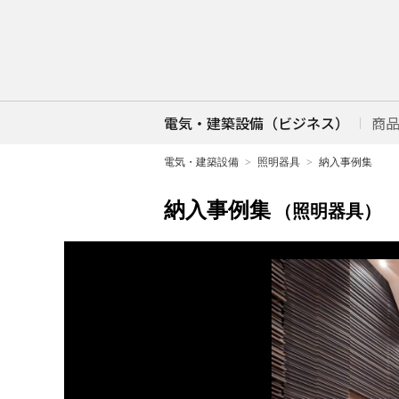
電気・建築設備（ビジネス）
商
電気・建築設備
照明器具
納入事例集
納入事例集
（照明器具）