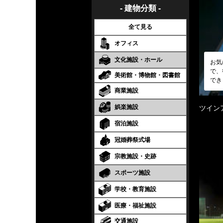
- 建物分類 -
全て見る
オフィス
文化施設・ホール
お気
で、
美術館・博物館・図書館
でき
商業施設
娯楽施設
ツイン
宿泊施設
冠婚葬祭式場
宗教施設・史跡
スポーツ施設
学校・教育施設
医療・福祉施設
交通施設