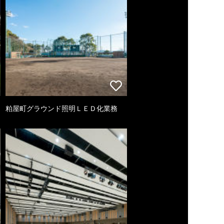
粕屋町グラウンド照明ＬＥＤ化業務