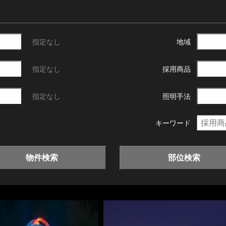
指定なし
地域
指定なし
採用商品
指定なし
照明手法
キーワード
物件検索
部位検索