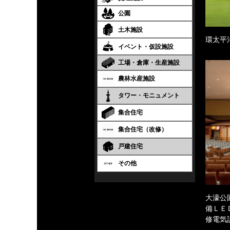
公園
土木施設
環太平
イベント・仮設施設
工場・倉庫・生産施設
農林水産施設
タワー・モニュメント
集合住宅
集合住宅（改修）
戸建住宅
その他
大濠公
備ＬＥ
修電気