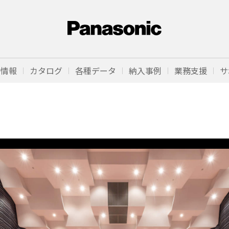
品情報
カタログ
各種データ
納入事例
業務支援
サ