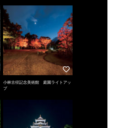
小林古径記念美術館 庭園ライトアッ
プ