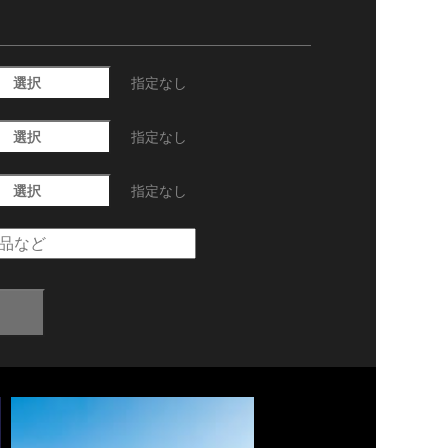
選択
指定なし
選択
指定なし
選択
指定なし