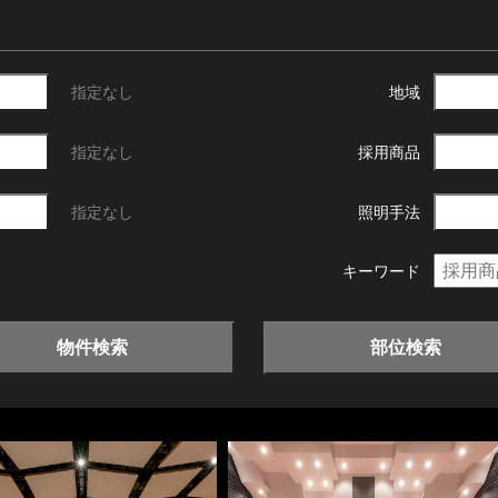
指定なし
地域
指定なし
採用商品
指定なし
照明手法
キーワード
物件検索
部位検索