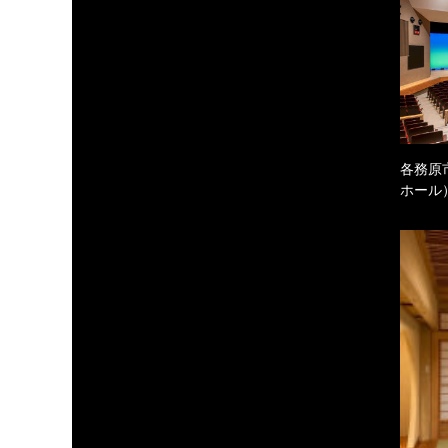
各務原
ホール