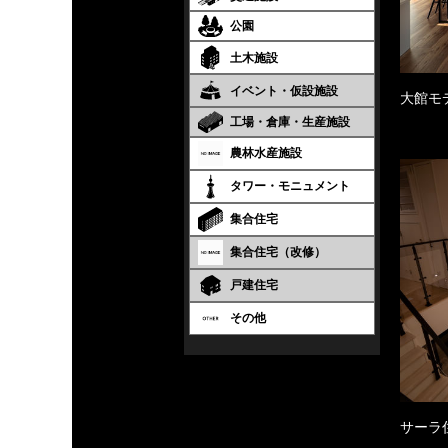
公園
土木施設
イベント・仮設施設
大館モ
工場・倉庫・生産施設
農林水産施設
タワー・モニュメント
集合住宅
集合住宅（改修）
戸建住宅
その他
サーラ