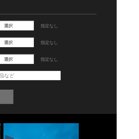
選択
指定なし
選択
指定なし
選択
指定なし