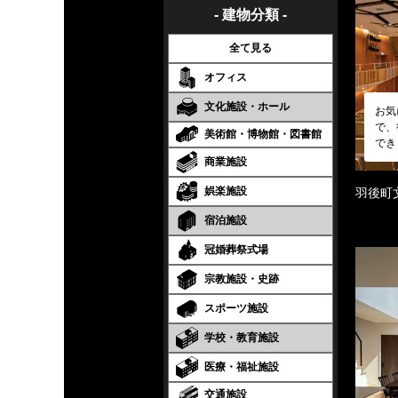
- 建物分類 -
全て見る
オフィス
文化施設・ホール
お気
で、
美術館・博物館・図書館
でき
商業施設
娯楽施設
羽後町
宿泊施設
冠婚葬祭式場
宗教施設・史跡
スポーツ施設
学校・教育施設
医療・福祉施設
交通施設