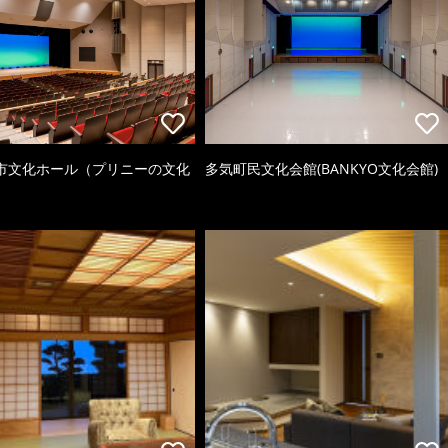
市文化ホール（プリニーの文化
多気町民文化会館(BANKYO文化会館)
）